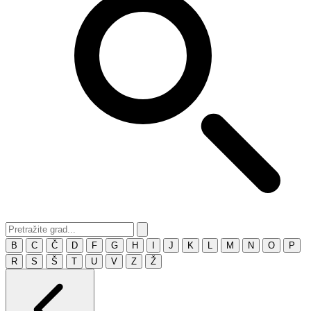
B
C
Č
D
F
G
H
I
J
K
L
M
N
O
P
R
S
Š
T
U
V
Z
Ž