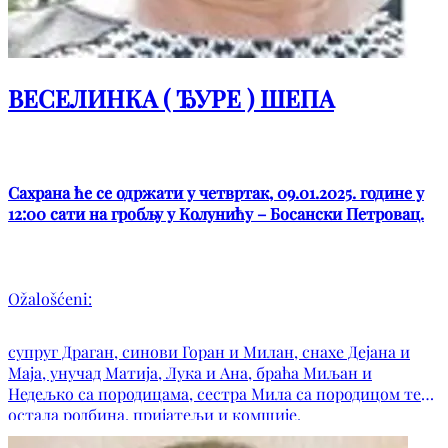
ВЕСЕЛИНКА ( ЂУРЕ ) ШЕПА
Сахрана ће се одржати у четвртак, 09.01.2025. године у
12:00 сати на гробљу у Колунићу – Босански Петровац.
Ožalošćeni:
супруг Драган, синови Горан и Милан, снахе Дејана и
Маја, унучад Матија, Лука и Ана, браћа Миљан и
Недељко са породицама, сестра Мила са породицом те
остала родбина, пријатељи и комшије.