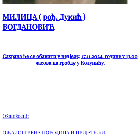
МИЛИЦА ( рођ. Дукић )
БОГДАНОВИЋ
Сахрана ће се обавити у недјељу, 17.11.2024. године у 13.00
часова на гробљу у Колунићу.
Ožalošćeni:
ОЖАЛОШЋЕНА ПОРОДИЦА И ПРИЈАТЕЉИ.