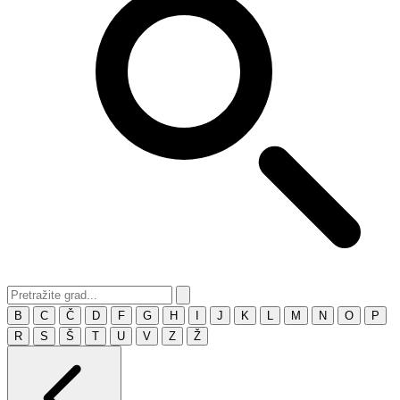
B
C
Č
D
F
G
H
I
J
K
L
M
N
O
P
R
S
Š
T
U
V
Z
Ž