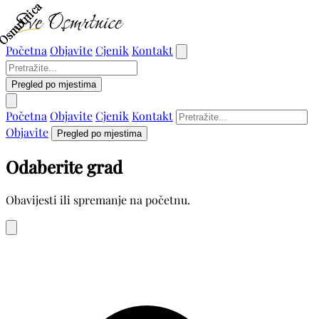
Osmrtnica
Osmrtnica
Osmrtnica
Početna
Objavite
Cjenik
Kontakt
Pregled po mjestima
Početna
Objavite
Cjenik
Kontakt
Objavite
Pregled po mjestima
Odaberite grad
Obavijesti ili spremanje na početnu.