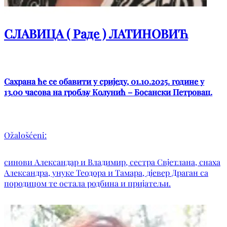
СЛАВИЦА ( Раде ) ЛАТИНОВИЋ
Сахрана ће се обавити у сриједу, 01.10.2025. године у
13.00 часова на гробљу Колунић – Босански Петровац.
Ožalošćeni:
синови Александар и Владимир, сестра Свјетлана, снаха
Александра, унуке Теодора и Тамара, дјевер Драган са
породицом те остала родбина и пријатељи.