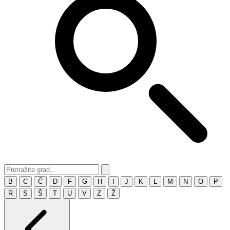
B
C
Č
D
F
G
H
I
J
K
L
M
N
O
P
R
S
Š
T
U
V
Z
Ž