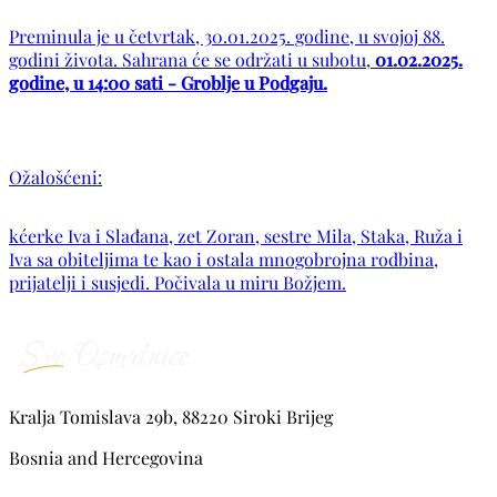
Preminula je u četvrtak, 30.01.2025. godine, u svojoj 88.
godini života. Sahrana će se održati u subotu,
01.02.2025.
godine, u 14:00 sati - Groblje u Podgaju.
Ožalošćeni:
kćerke Iva i Slađana, zet Zoran, sestre Mila, Staka, Ruža i
Iva sa obiteljima te kao i ostala mnogobrojna rodbina,
prijatelji i susjedi. Počivala u miru Božjem.
Kralja Tomislava 29b, 88220 Siroki Brijeg
Bosnia and Hercegovina