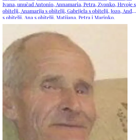
Ivana, unučad Antonio, Annamaria, Petra, Zvonko, Hrvoje s
obitelji, Anamarija s obitelji, Gabrijela s obitelji, Jozo, Anđa
s obitelji, Ana s obitelji, Matijana, Petra i Marinko,
praunučad Tomislav, Jelena, Noa i Luka; nevjeste Ivanka i
Ružica, zetovi Tomislav, Tomislav i Ivan, obitelj pok. strica
Marka, obitelji pok. tetaka Anđe, Ive i Ane, obitelji pok.
ujaka Ivana i Frane, šura Ante s obitelji te ostala tugujuća
rodbina, kumovi i prijatelji. Neka mu Gospodin udijeli svoj
mir i podari vječni pokoj. Počivao u miru Božjem!