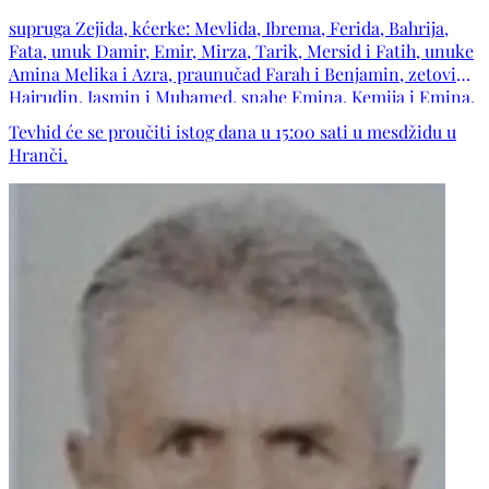
supruga Zejida, kćerke: Mevlida, Ibrema, Ferida, Bahrija,
Fata, unuk Damir, Emir, Mirza, Tarik, Mersid i Fatih, unuke
Amina Melika i Azra, praunučad Farah i Benjamin, zetovi
Hajrudin, Jasmin i Muhamed, snahe Emina, Kemija i Emina,
bratići, bratične i sestrić te ostala mnogobrojna rodbina,
Tevhid će se proučiti istog dana u 15:00 sati u mesdžidu u
komšije i prijatelji.
Hranči.