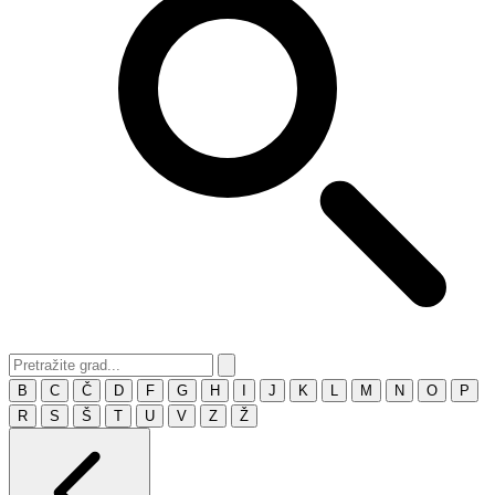
B
C
Č
D
F
G
H
I
J
K
L
M
N
O
P
R
S
Š
T
U
V
Z
Ž