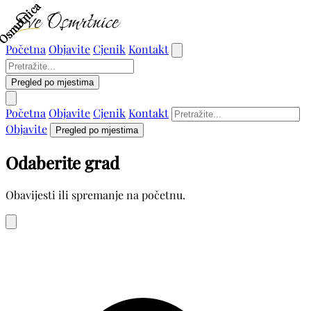
Osmrtnica
Osmrtnica
Osmrtnica
Osmrtnica
Početna
Objavite
Cjenik
Kontakt
Pregled po mjestima
Početna
Objavite
Cjenik
Kontakt
Objavite
Pregled po mjestima
Odaberite grad
Obavijesti ili spremanje na početnu.