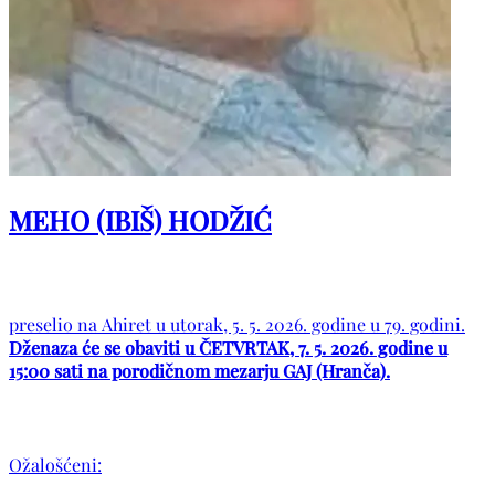
MEHO (IBIŠ) HODŽIĆ
preselio na Ahiret u utorak, 5. 5. 2026. godine u 79. godini.
Dženaza će se obaviti u ČETVRTAK, 7. 5. 2026. godine u
15:00 sati na porodičnom mezarju GAJ (Hranča).
Ožalošćeni: