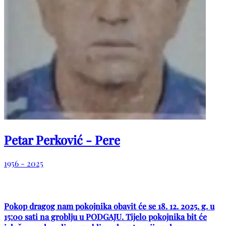
Petar Perković - Pere
1956 - 2025
Pokop dragog nam pokojnika obavit će se 18. 12. 2025. g. u
15:00 sati na groblju u PODGAJU. Tijelo pokojnika bit će