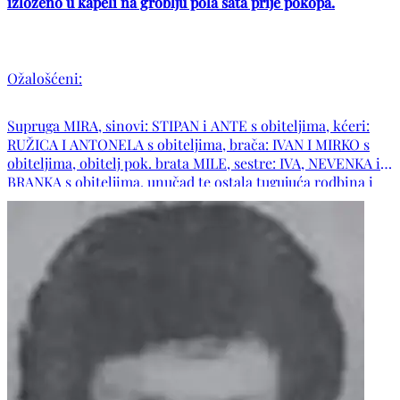
izloženo u kapeli na groblju pola sata prije pokopa.
Ožalošćeni:
Supruga MIRA, sinovi: STIPAN i ANTE s obiteljima, kćeri:
RUŽICA I ANTONELA s obiteljima, brača: IVAN I MIRKO s
obiteljima, obitelj pok. brata MILE, sestre: IVA, NEVENKA i
BRANKA s obiteljima, unučad te ostala tugujuća rodbina i
prijatelji. Neka mu Gospodin udijeli svoj mir i podari vječní
pokoj. Počivao u miru Božjem!