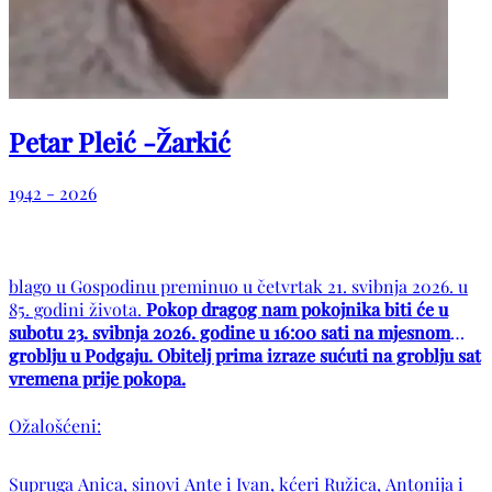
Petar Pleić -Žarkić
1942 - 2026
blago u Gospodinu preminuo u četvrtak 21. svibnja 2026. u
85. godini života.
Pokop dragog nam pokojnika biti će u
subotu 23. svibnja 2026. godine u 16:00 sati na mjesnom
groblju u Podgaju. Obitelj prima izraze sućuti na groblju sat
vremena prije pokopa.
Ožalošćeni:
Supruga Anica, sinovi Ante i Ivan, kćeri Ružica, Antonija i