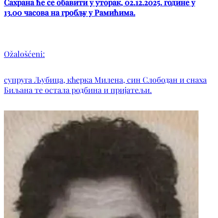
Сахрана ће се обавити у уторак, 02.12.2025. године у
13.00 часова на гробљу у Рамићима.
Ožalošćeni:
супруга Љубица, кћерка Милена, син Слободан и снаха
Биљана те остала родбина и пријатељи.