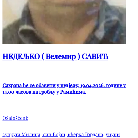
НЕДЕЉКО ( Велемир ) САВИЋ
Сахрана ће се обавити у недјељу, 19.04.2026. године у
14.00 часова на гробљу у Рамићима.
Ožalošćeni:
супруга Милица, син Бојан, кћерка Гордана, унуци