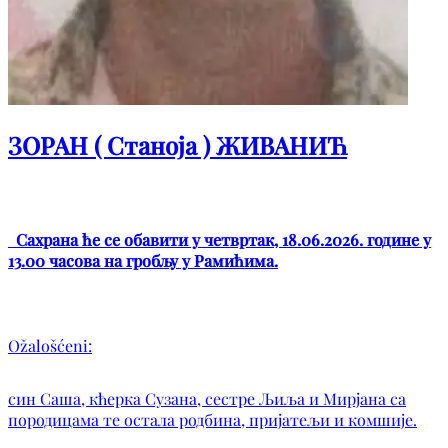
ЗОРАН ( Станоја ) ЖИВАНИЋ
Сахрана ће се обавити у четвртак, 18.06.2026. године у
13.00 часова на гробљу у Рамићима.
Ožalošćeni:
син Саша, кћерка Сузана, сестре Љиља и Мирјана са
породицама те остала родбина, пријатељи и комшије.