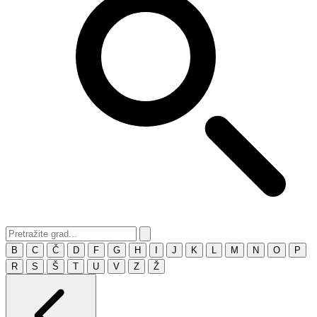
B
C
Č
D
F
G
H
I
J
K
L
M
N
O
P
R
S
Š
T
U
V
Z
Ž