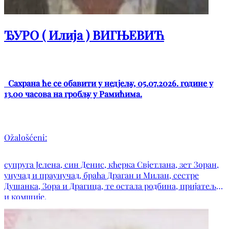
ЂУРО ( Илија ) ВИГЊЕВИЋ
Сахрана ће се обавити у недјељу, 05.07.2026. године у
13.00 часова на гробљу у Рамићима.
Ožalošćeni:
супруга Јелена, син Денис, кћерка Свјетлана, зет Зоран,
унучад и праунучад, браћа Драган и Милан, сестре
Душанка, Зора и Драгица, те остала родбина, пријатељи
и комшије.