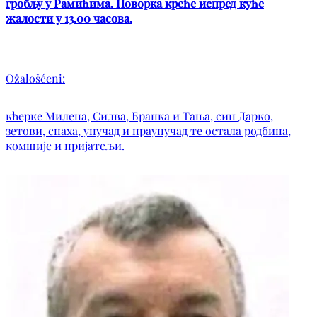
гробљу у Рамићима. Поворка креће испред куће
жалости у 13.00 часова.
Ožalošćeni:
кћерке Милена, Силва, Бранка и Тања, син Дарко,
зетови, снаха, унучад и праунучад те остала родбина,
комшије и пријатељи.