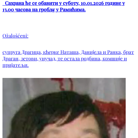
Сахрана ће се обавити у суботу, 10.01.2026 године у
13.00 часова на гробљу у Рамићима.
Ožalošćeni:
супруга Драгица, кћерке Наташа, Данијела и Ранка, брат
Драган, зетови, унучад, те остала родбина, комшије и
пријатељи.