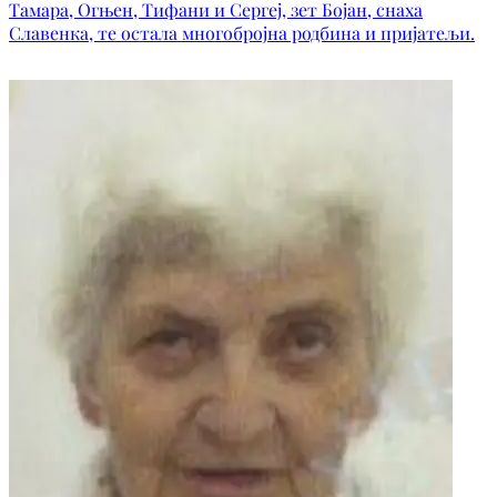
Тамара, Огњен, Тифани и Сергеј, зет Бојан, снаха
Славенка, те остала многобројна родбина и пријатељи.