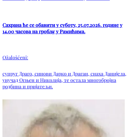
Сахрана ће се обавити у суботу, 25.07.2026. године у
14.00 часова на гробљу у Рамићима.
Ožalošćeni:
супруг Драго, синови Дарко и Драган, снаха Данијела,
унучад Огњен и Николија, те остала многобројна
родбина и пријатељи.