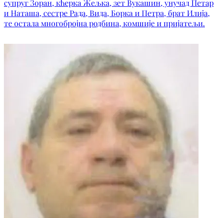
супруг Зоран, кћерка Жељка, зет Вукашин, унучад Петар
и Наташа, сестре Рада, Вида, Борка и Петра, брат Илија,
те остала многобројна родбина, комшије и пријатељи.