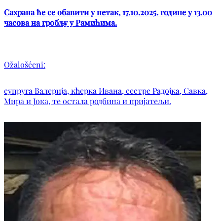
Сахрана ће се обавити у петак, 17.10.2025. године у 13.00
часова на гробљу у Рамићима.
Ožalošćeni:
супруга Валерија, кћерка Ивана, сестре Радојка, Савка,
Мира и Јока, те остала родбина и пријатељи.