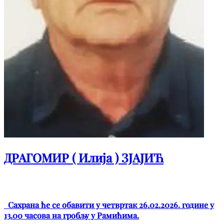
ДРАГОМИР ( Илија ) ЗЈАЈИЋ
Сахрана ће се обавити у четвртак 26.02.2026. године у
13.00 часова на гробљу у Рамићима.