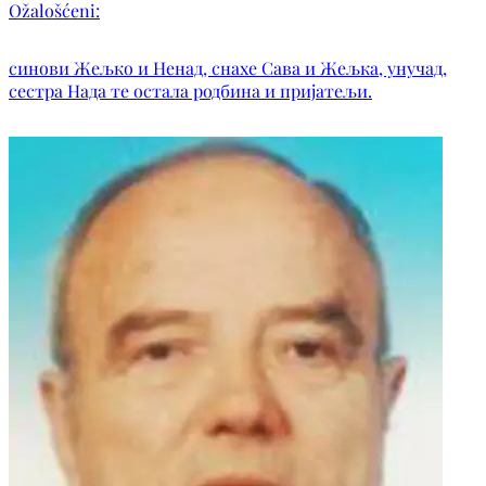
Ožalošćeni:
синови Жељко и Ненад, снахе Сава и Жељка, унучад,
сестра Нада те остала родбина и пријатељи.