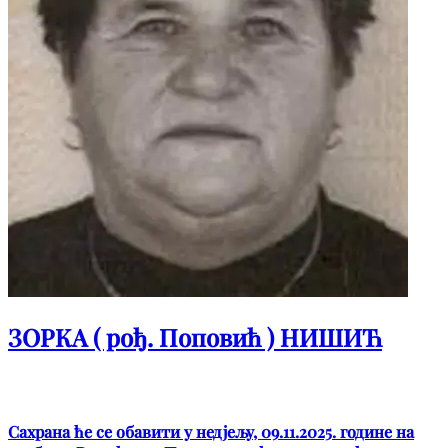
ЗОРКА ( рођ. Поповић ) НИШИЋ
Сахрана ће се обавити у недјељу, 09.11.2025. године на