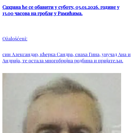
Сахрана ће се обавити у суботу, 03.01.2026. године у
13.00 часова на гробљу у Рамићима.
Ožalošćeni:
син Александар, кћерка Сандра, снаха Гина, унучад Ана и
Андрија, те остала многобројна родбина и пријатељи.