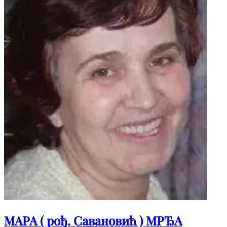
МАРА ( рођ. Савановић ) МРЂА