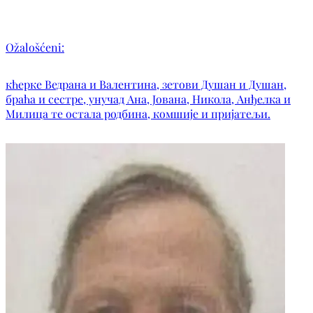
Ožalošćeni:
кћерке Ведрана и Валентина, зетови Душан и Душан,
браћа и сестре, унучад Ана, Јована, Никола, Анђелка и
Милица те остала родбина, комшије и пријатељи.