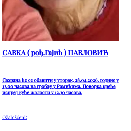
САВКА ( рођ.Гајић ) ПАВЛОВИЋ
Сахрана ће се обавити у уторак, 28.04.2026. године у
13.00 часова на гробљу у Рамићима. Поворка креће
испред куће жалости у 12.30 часова.
Ožalošćeni: