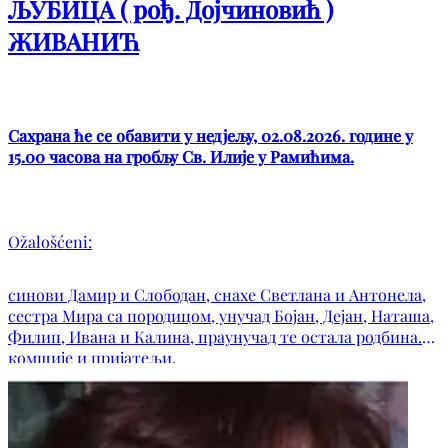
ЉУБИЦА ( рођ. Дојчиновић )
ЖИВАНИЋ
Сахрана ће се обавити у недјељу, 02.08.2026. године у
15.00 часова на гробљу Св. Илије у Рамићима.
Ožalošćeni:
синови Дамир и Слободан, снахе Светлана и Антонела,
сестра Мира са породицом, унучад Бојан, Дејан, Наташа,
Филип, Ивана и Калина, праунучад те остала родбина.
комшије и пријатељи.