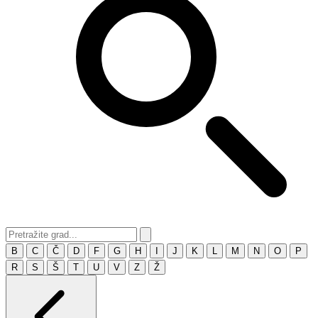
B
C
Č
D
F
G
H
I
J
K
L
M
N
O
P
R
S
Š
T
U
V
Z
Ž