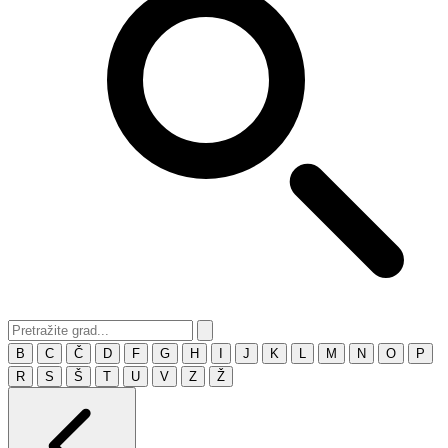
B
C
Č
D
F
G
H
I
J
K
L
M
N
O
P
R
S
Š
T
U
V
Z
Ž