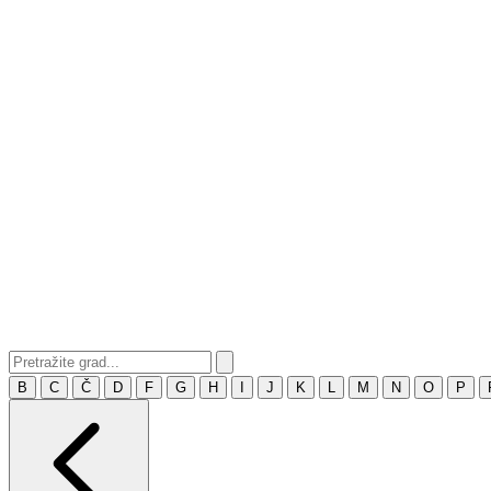
B
C
Č
D
F
G
H
I
J
K
L
M
N
O
P