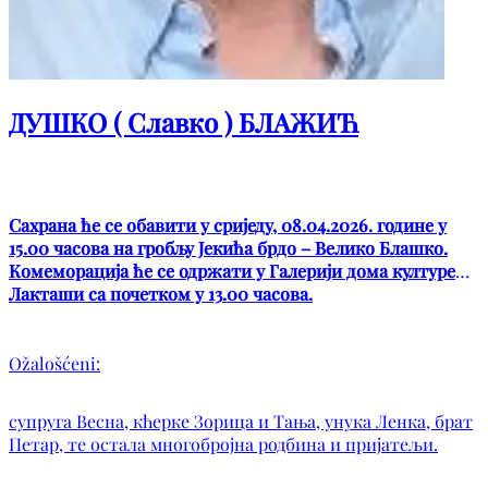
ДУШКО ( Славко ) БЛАЖИЋ
Сахрана ће се обавити у сриједу, 08.04.2026. године у
15.00 часова на гробљу Јекића брдо – Велико Блашко.
Комеморација ће се одржати у Галерији дома културе
Лакташи са почетком у 13.00 часова.
Ožalošćeni:
супруга Весна, кћерке Зорица и Тања, унука Ленка, брат
Петар, те остала многобројна родбина и пријатељи.