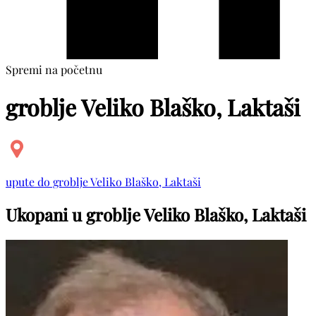
Spremi na početnu
groblje Veliko Blaško, Laktaši
upute do groblje Veliko Blaško, Laktaši
Ukopani u groblje Veliko Blaško, Laktaši