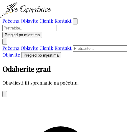
Osmrtnica
Početna
Objavite
Cjenik
Kontakt
Pregled po mjestima
Početna
Objavite
Cjenik
Kontakt
Objavite
Pregled po mjestima
Odaberite grad
Obavijesti ili spremanje na početnu.