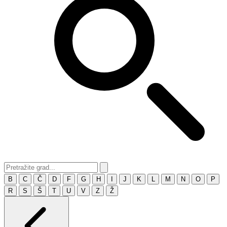
B
C
Č
D
F
G
H
I
J
K
L
M
N
O
P
R
S
Š
T
U
V
Z
Ž