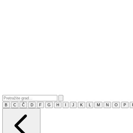
B
C
Č
D
F
G
H
I
J
K
L
M
N
O
P