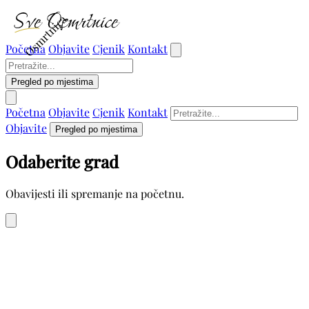
Osmrtnica
Početna
Objavite
Cjenik
Kontakt
Pregled po mjestima
Početna
Objavite
Cjenik
Kontakt
Objavite
Pregled po mjestima
Odaberite grad
Obavijesti ili spremanje na početnu.