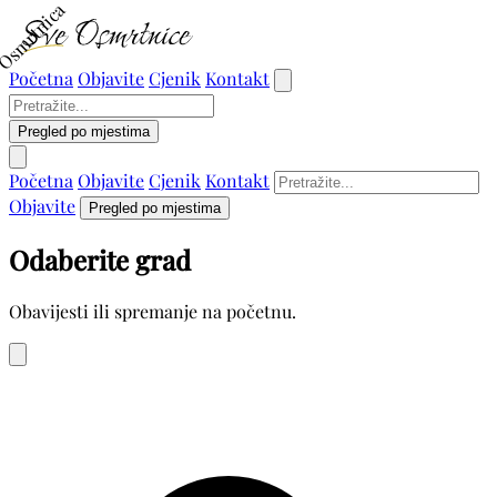
Osmrtnica
Početna
Objavite
Cjenik
Kontakt
Pregled po mjestima
Početna
Objavite
Cjenik
Kontakt
Objavite
Pregled po mjestima
Odaberite grad
Obavijesti ili spremanje na početnu.