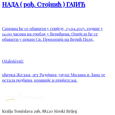
НАДА ( рођ. Стојнић ) ГАЈИЋ
Сахрана ће се обавити у сриједу, 23.04.2025. године у
14.00 часова на гробљу у Верићима. Опијело ће се
обавити у цркви Св. Прокопија на Верић Пољу.
Ožalošćeni:
кћерка Жељка, зет Радојица, унуке Милана и Лана те
остала родбина, комшије и пријатељи.
Kralja Tomislava 29b, 88220 Siroki Brijeg