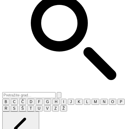
B
C
Č
D
F
G
H
I
J
K
L
M
N
O
P
R
S
Š
T
U
V
Z
Ž