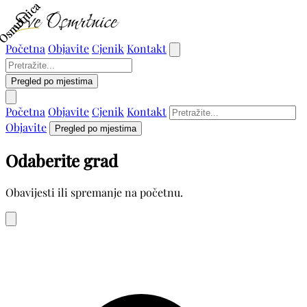
Osmrtnica
Osmrtnica
Početna
Objavite
Cjenik
Kontakt
Pregled po mjestima
Početna
Objavite
Cjenik
Kontakt
Objavite
Pregled po mjestima
Odaberite grad
Obavijesti ili spremanje na početnu.