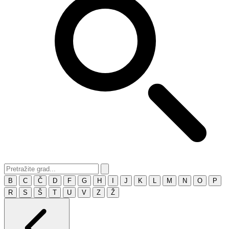
B
C
Č
D
F
G
H
I
J
K
L
M
N
O
P
R
S
Š
T
U
V
Z
Ž