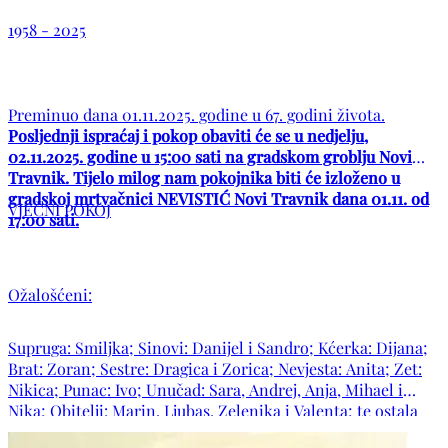
1958 - 2025
Preminuo dana 01.11.2025. godine u 67. godini života.
Posljednji ispraćaj i pokop obaviti će se u nedjelju,
02.11.2025. godine u 15:00 sati na gradskom groblju Novi
Travnik. Tijelo milog nam pokojnika biti će izloženo u
gradskoj mrtvačnici NEVISTIĆ Novi Travnik dana 01.11. od
VJEČNI POKOJ
17:00 sati.
Ožalošćeni:
Supruga: Smiljka; Sinovi: Danijel i Sandro; Kćerka: Dijana;
Brat: Zoran; Sestre: Dragica i Zorica; Nevjesta: Anita; Zet:
Nikica; Punac: Ivo; Unučad: Sara, Andrej, Anja, Mihael i
Nika; Obitelji: Marin, Ljubas, Zelenika i Valenta; te ostala
mnogbrojna rodbina i prijatelji!