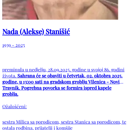
Nada (Alekse) Stanišić
1939 - 2025
preminula u nedjelju, 28.09.2025. godine u svojoj 86. godini
života.
Sahrana će se obaviti u četvrtak, 02. oktobra 2025.
godine, u 13:00 sati na gradskom groblju Vilenica - Novi
Travnik. Pogrebna povorka se formira ispred kapele
groblja.
Ožalošćeni:
sestra Milica sa porodicom, sestra Stanica sa porodicom, te
ostala rodbina, prijatelji i komšije