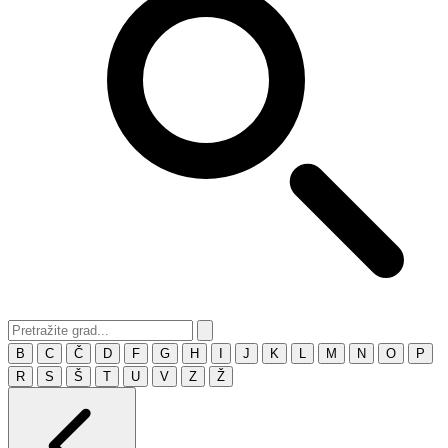
B
C
Č
D
F
G
H
I
J
K
L
M
N
O
P
R
S
Š
T
U
V
Z
Ž