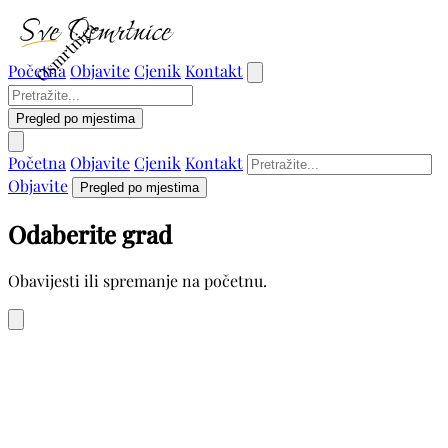
Osmrtnica
Početna
Objavite
Cjenik
Kontakt
Pregled po mjestima
Početna
Objavite
Cjenik
Kontakt
Objavite
Pregled po mjestima
Odaberite grad
Obavijesti ili spremanje na početnu.