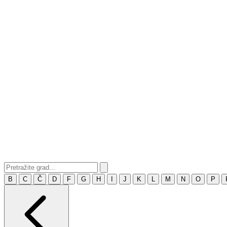
B
C
Č
D
F
G
H
I
J
K
L
M
N
O
P