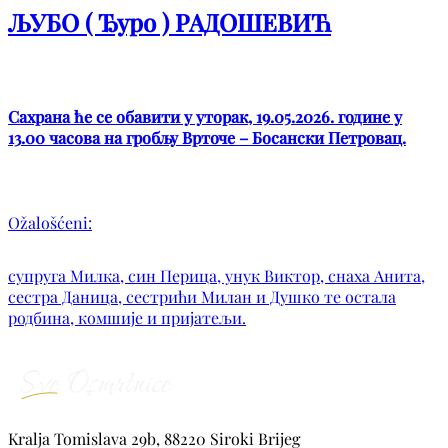
ЉУБО ( Ђуро ) РАДОШЕВИЋ
Сахрана ће се обавити у уторак, 19.05.2026. године у
13.00 часова на гробљу Врточе – Босански Петровац.
Ožalošćeni:
супруга Милка, син Перица, унук Виктор, снаха Анита,
сестра Даница, сестрићи Милан и Душко те остала
родбина, комшије и пријатељи.
Kralja Tomislava 29b, 88220 Siroki Brijeg