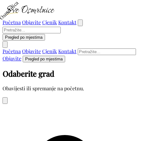
Osmrtnica
Početna
Objavite
Cjenik
Kontakt
Pregled po mjestima
Početna
Objavite
Cjenik
Kontakt
Objavite
Pregled po mjestima
Odaberite grad
Obavijesti ili spremanje na početnu.