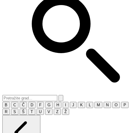
B
C
Č
D
F
G
H
I
J
K
L
M
N
O
P
R
S
Š
T
U
V
Z
Ž