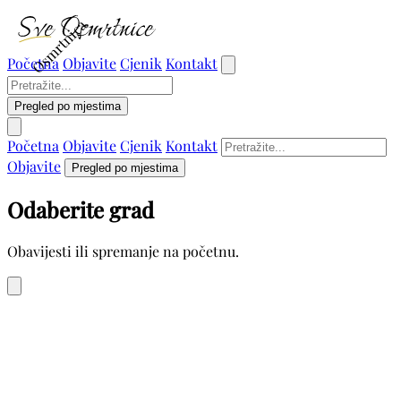
Osmrtnica
Početna
Objavite
Cjenik
Kontakt
Pregled po mjestima
Početna
Objavite
Cjenik
Kontakt
Objavite
Pregled po mjestima
Odaberite grad
Obavijesti ili spremanje na početnu.