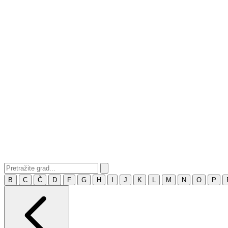
B
C
Č
D
F
G
H
I
J
K
L
M
N
O
P