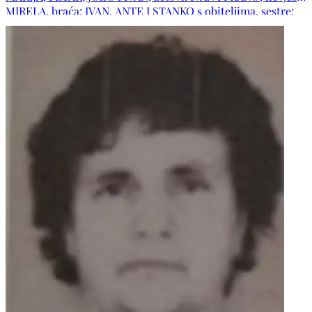
MIRELA, braća: IVAN, ANTE I STANKO s obiteljima, sestre:
ANĐA, LUCA, MARA I ANA s obiteljima, obitelji pok. braće
TOME I MILE, te ostala mnogobrojna rodbina i prijatelji.