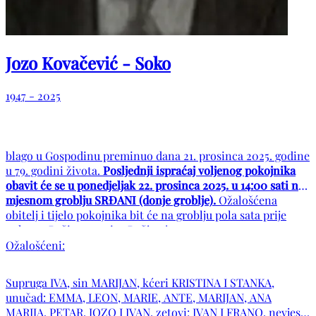
Jozo Kovačević - Soko
1947 - 2025
blago u Gospodinu preminuo dana 21. prosinca 2025. godine
u 79. godini života.
Posljednji ispraćaj voljenog pokojnika
obavit će se u ponedjeljak 22. prosinca 2025. u 14:00 sati na
mjesnom groblju SRĐANI (donje groblje).
Ožalošćena
obitelj i tijelo pokojnika bit će na groblju pola sata prije
pokopa. Počivao u miru Božjem!
Ožalošćeni:
Supruga IVA, sin MARIJAN, kćeri KRISTINA I STANKA,
unučad: EMMA, LEON, MARIE, ANTE, MARIJAN, ANA
MARIJA, PETAR, JOZO I IVAN, zetovi: IVAN I FRANO, nevjesta