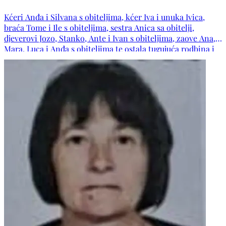
Kćeri Anđa i Silvana s obiteljima, kćer Iva i unuka Ivica,
braća Tome i Ile s obiteljima, sestra Anica sa obitelji,
djeverovi Jozo, Stanko, Ante i Ivan s obiteljima, zaove Ana,
Mara, Luca i Anđa s obiteljima te ostala tugujuća rodbina i
prijatelji. Neka joj Gospodin udijeli svoj mir i podari vječni
pokoj. Počivala u miru Božjem!