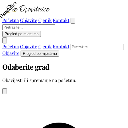
Osmrtnica
Osmrtnica
Osmrtnica
Početna
Objavite
Cjenik
Kontakt
Pregled po mjestima
Početna
Objavite
Cjenik
Kontakt
Objavite
Pregled po mjestima
Odaberite grad
Obavijesti ili spremanje na početnu.