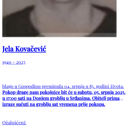
Jela Kovačević
1940 - 2025
blago u Gospodinu preminula 04. srpnja u 85. godini života.
Pokop drage nam pokojnice bit će u subotu, 05. srpnja 2025.
u 17:00 sati na Donjem groblju u Srđanima. Obitelj prima
izraze sućuti na groblju sat vremena prije pokopa.
Ožalošćeni: