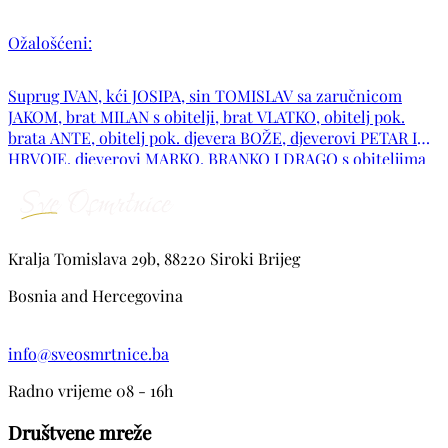
Ožalošćeni:
Suprug IVAN, kći JOSIPA, sin TOMISLAV sa zaručnicom
JAKOM, brat MILAN s obitelji, brat VLATKO, obitelj pok.
brata ANTE, obitelj pok. djevera BOŽE, djeverovi PETAR I
HRVOJE, djeverovi MARKO, BRANKO I DRAGO s obiteljima
te ostala rodbina i prijatelji. Neka joj Gospodin udijeli svoj
mir i podari vječni pokoj. Počivala u miru Božjem!
Kralja Tomislava 29b, 88220 Siroki Brijeg
Bosnia and Hercegovina
info@sveosmrtnice.ba
Radno vrijeme 08 - 16h
Društvene mreže