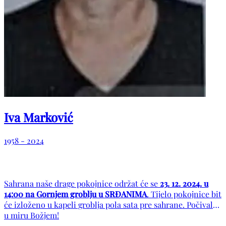
Iva Marković
1958 - 2024
Sahrana naše drage pokojnice održat će se
23. 12. 2024. u
14:00 na Gornjem groblju u SRĐANIMA
. Tijelo pokojnice bit
će izloženo u kapeli groblja pola sata pre sahrane. Počivala
u miru Božjem!