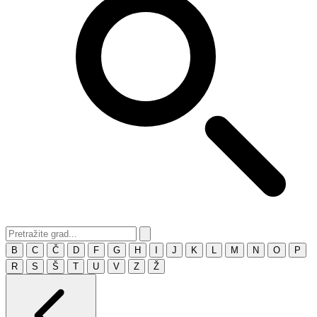
B
C
Č
D
F
G
H
I
J
K
L
M
N
O
P
R
S
Š
T
U
V
Z
Ž