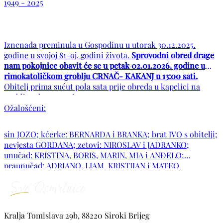
1949 - 2025
Iznenada preminula u Gospodinu u utorak 30.12.2025.
godine u svojoj 81-oj. godini života.
Sprovodni obred drage
nam pokojnice obavit će se u petak 02.01.2026. godine u
rimokatoličkom groblju CRNAČ- KAKANJ u 13:00 sati.
Obitelj prima sućut pola sata prije obreda u kapelici na
groblju od 12:30 sati.
Ožalošćeni:
sin JOZO; kćerke: BERNARDA i BRANKA; brat IVO s obitelji;
nevjesta GORDANA; zetovi: NIROSLAV i JADRANKO;
unučad: KRISTINA, BORIS, MARIN, MIA i ANĐELO;
praunučad: ADRIANO, LIAM, KRISTIJAN i MATEO.
Ožalošćene obitelji: Kalfić, Hrgota, Budimir, Jurić, Krešić,
Ćorić, Lovrić te ostala mnogobrojna rodbina i prijatelji.
POČIVALA U MIRU BOŽJEM!
Kralja Tomislava 29b, 88220 Siroki Brijeg