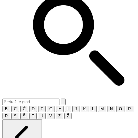
B
C
Č
D
F
G
H
I
J
K
L
M
N
O
P
R
S
Š
T
U
V
Z
Ž