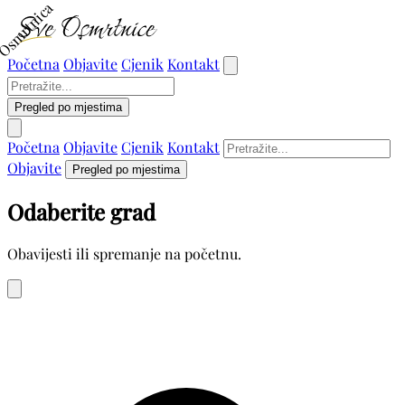
Osmrtnica
Početna
Objavite
Cjenik
Kontakt
Pregled po mjestima
Početna
Objavite
Cjenik
Kontakt
Objavite
Pregled po mjestima
Odaberite grad
Obavijesti ili spremanje na početnu.