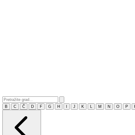
B
C
Č
D
F
G
H
I
J
K
L
M
N
O
P