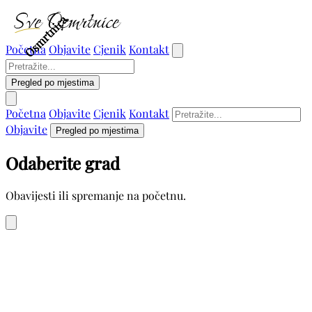
Osmrtnica
Osmrtnica
Osmrtnica
Osmrtnica
Osmrtnica
Početna
Objavite
Cjenik
Kontakt
Pregled po mjestima
Početna
Objavite
Cjenik
Kontakt
Objavite
Pregled po mjestima
Odaberite grad
Obavijesti ili spremanje na početnu.