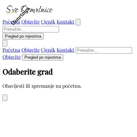
Osmrtnica
Osmrtnica
Osmrtnica
Početna
Objavite
Cjenik
Kontakt
Pregled po mjestima
Početna
Objavite
Cjenik
Kontakt
Objavite
Pregled po mjestima
Odaberite grad
Obavijesti ili spremanje na početnu.