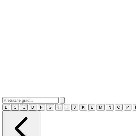
B
C
Č
D
F
G
H
I
J
K
L
M
N
O
P