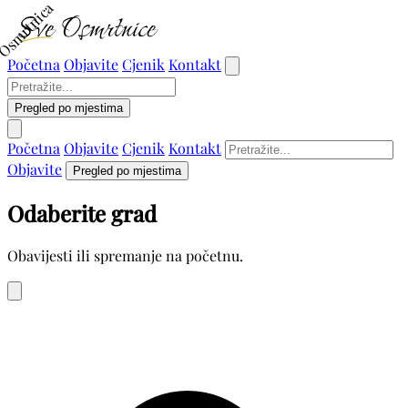
Osmrtnica
Početna
Objavite
Cjenik
Kontakt
Pregled po mjestima
Početna
Objavite
Cjenik
Kontakt
Objavite
Pregled po mjestima
Odaberite grad
Obavijesti ili spremanje na početnu.