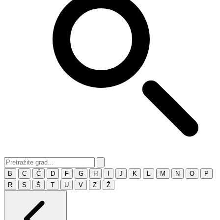
B
C
Č
D
F
G
H
I
J
K
L
M
N
O
P
R
S
Š
T
U
V
Z
Ž