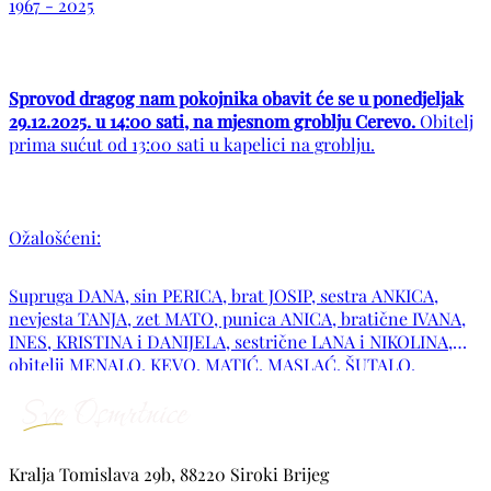
1967 - 2025
Sprovod dragog nam pokojnika obavit će se u ponedjeljak
29.12.2025. u 14:00 sati, na mjesnom groblju Cerevo.
Obitelj
prima sućut od 13:00 sati u kapelici na groblju.
Ožalošćeni:
Supruga DANA, sin PERICA, brat JOSIP, sestra ANKICA,
nevjesta TANJA, zet MATO, punica ANICA, bratične IVANA,
INES, KRISTINA i DANIJELA, sestrične LANA i NIKOLINA,
obitelji MENALO, KEVO, MATIĆ, MASLAĆ, ŠUTALO,
KREŠIĆ, SUŠAC, VUKASOVIĆ, KUŽMIROVIĆ te
mnogobrojna rodbina i prijatelji. POČIVAO U MIRU
BOŽIJEM!
Kralja Tomislava 29b, 88220 Siroki Brijeg