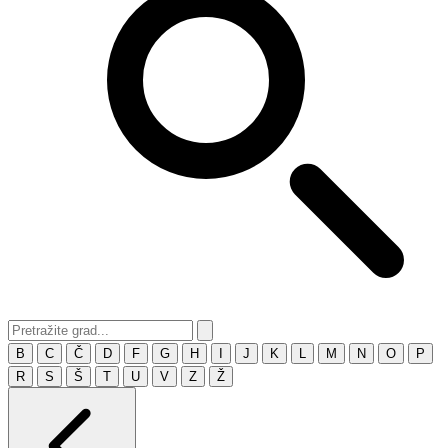
B
C
Č
D
F
G
H
I
J
K
L
M
N
O
P
R
S
Š
T
U
V
Z
Ž