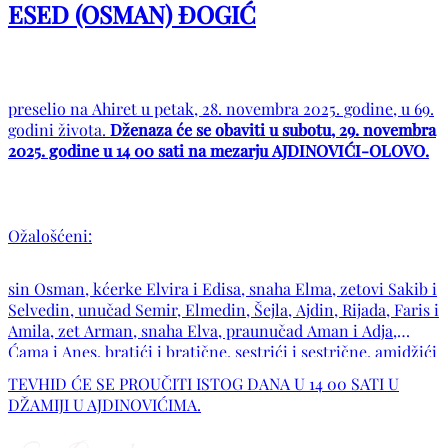
ESED (OSMAN) ĐOGIĆ
preselio na Ahiret u petak, 28. novembra 2025. godine, u 69.
godini života.
Dženaza će se obaviti u subotu, 29. novembra
2025. godine u 14 00 sati na mezarju AJDINOVIĆI-OLOVO.
Ožalošćeni:
sin Osman, kćerke Elvira i Edisa, snaha Elma, zetovi Sakib i
Selvedin, unučad Semir, Elmedin, Šejla, Ajdin, Rijada, Faris i
Amila, zet Arman, snaha Elva, praunučad Aman i Adja,
Ćama i Anes, bratići i bratične, sestrići i sestrične, amidžići
i amidžične, daidžići i daidžične, te porodice Đogić, Čelik,
TEVHID ĆE SE PROUČITI ISTOG DANA U 14 00 SATI U
Džaferović, Ahmetović, Proha, Klačar, Husović, Gazdić,
DŽAMIJI U AJDINOVIĆIMA.
Bašić, Brajan, Bjelić, Rapa i ostala brojna rodbina, prijatelji i
komšije.