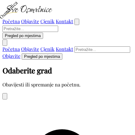
Osmrtnica
Početna
Objavite
Cjenik
Kontakt
Pregled po mjestima
Početna
Objavite
Cjenik
Kontakt
Objavite
Pregled po mjestima
Odaberite grad
Obavijesti ili spremanje na početnu.