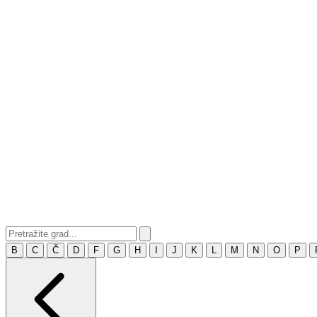
B
C
Č
D
F
G
H
I
J
K
L
M
N
O
P