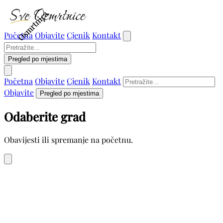
Osmrtnica
Osmrtnica
Početna
Objavite
Cjenik
Kontakt
Pregled po mjestima
Početna
Objavite
Cjenik
Kontakt
Objavite
Pregled po mjestima
Odaberite grad
Obavijesti ili spremanje na početnu.