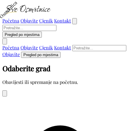
Osmrtnica
Početna
Objavite
Cjenik
Kontakt
Pregled po mjestima
Početna
Objavite
Cjenik
Kontakt
Objavite
Pregled po mjestima
Odaberite grad
Obavijesti ili spremanje na početnu.