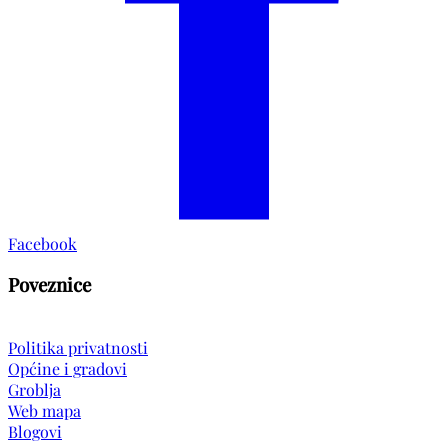
Facebook
Poveznice
Politika privatnosti
Općine i gradovi
Groblja
Web mapa
Blogovi