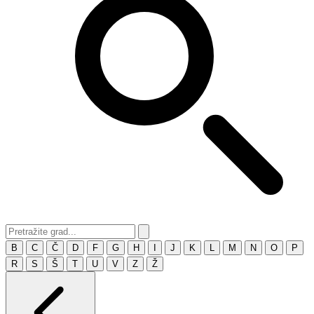
B
C
Č
D
F
G
H
I
J
K
L
M
N
O
P
R
S
Š
T
U
V
Z
Ž