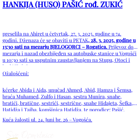
HANKIJA (HUSO) PAŠIĆ rođ. ZUKIĆ
preselila na Ahiret u četvrtak, 27. 3. 2025. godine u 74.
godini. Dženaza će se obaviti u PETAK
, 28. 3. 2025. godine u
13:30 sati na mezarju BJELOGORCI – Rogatica.
Prijevoz do
mezarja i nazad obezbijeđen sa autobuske stanice u Vogošći
u 10:30 sati sa usputnim zaustavljanjem na Stupu, Otoci i
kod Vijećnice.
Ožalošćeni:
kćerke Abida i Aida, unučad Ahmed, Abid, Hamza i Šemsa,
braća Muhamed, Zulfo i Hasan, sestra Munira, snahe,
bratići, bratične, sestrići, sestrične, snahe Hidajeta, Šefka,
Hatidža i Taiba, komšinica Hatidža, te porodice: Pašić,
Zukić, Zukan, Ćutahija, Pozder, Mujanović, Berkovac,
Kuća žalosti ul. 24. Juni br. 26 – Vogošća.
Salkanović, Žunić, Kolubara, Kahriman, Nuhanović, Ćosić,
Herceglija, Gačanović, Džindo, Mešanović, Krajina, Radović,
Hodžić, kao i ostala mnogobrojna rodbina, komšije i