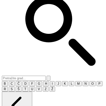
B
C
Č
D
F
G
H
I
J
K
L
M
N
O
P
R
S
Š
T
U
V
Z
Ž