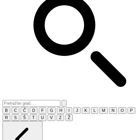
B
C
Č
D
F
G
H
I
J
K
L
M
N
O
P
R
S
Š
T
U
V
Z
Ž