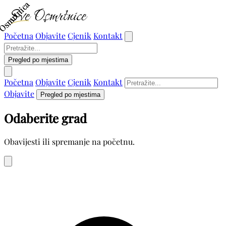
Osmrtnica
Osmrtnica
Početna
Objavite
Cjenik
Kontakt
Pregled po mjestima
Početna
Objavite
Cjenik
Kontakt
Objavite
Pregled po mjestima
Odaberite grad
Obavijesti ili spremanje na početnu.