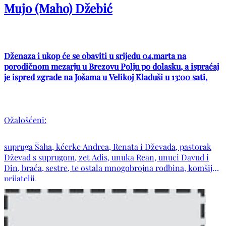
Mujo (Maho) Džebić
Dženaza i ukop će se obaviti u srijedu 04.marta na
porodičnom mezarju u Brezovu Polju po dolasku, a ispraćaj
je ispred zgrade na Jošama u Velikoj Kladuši u 13:00 sati,
Ožalošćeni:
supruga Šaha, kćerke Andrea, Renata i Dževada, pastorak
Dževad s suprugom, zet Adis, unuka Rean, unuci Davud i
Din, braća, sestre, te ostala mnogobrojna rodbina, komšije i
prijatelji.