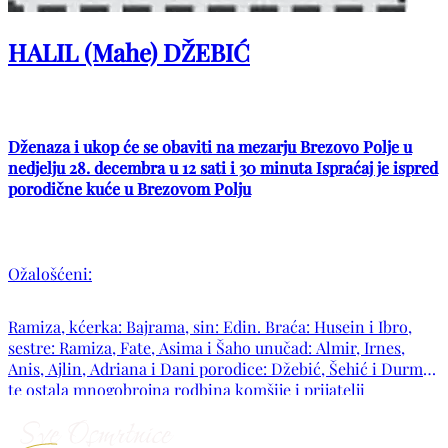
HALIL (Mahe) DŽEBIĆ
Dženaza i ukop će se obaviti na mezarju Brezovo Polje u
nedjelju 28. decembra u 12 sati i 30 minuta Ispraćaj je ispred
porodične kuće u Brezovom Polju
Ožalošćeni:
Ramiza, kćerka: Bajrama, sin: Edin. Braća: Husein i Ibro,
sestre: Ramiza, Fate, Asima i Šaho unučad: Almir, Irnes,
Anis, Ajlin, Adriana i Dani porodice: Džebić, Šehić i Durmić
te ostala mnogobrojna rodbina komšije i prijatelji