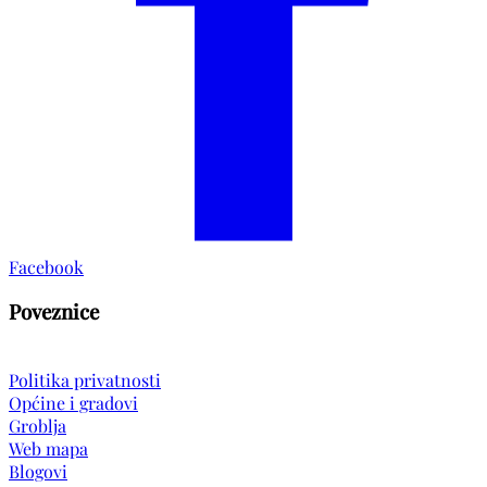
Facebook
Poveznice
Politika privatnosti
Općine i gradovi
Groblja
Web mapa
Blogovi