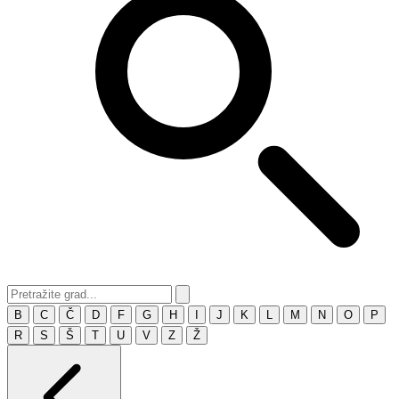
B
C
Č
D
F
G
H
I
J
K
L
M
N
O
P
R
S
Š
T
U
V
Z
Ž