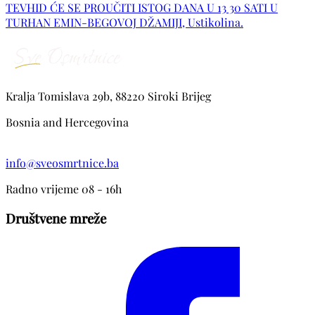
TEVHID ĆE SE PROUČITI ISTOG DANA U 13 30 SATI U
Enver Brajlović, te ostala rodbina, prijatelji i komšije.
TURHAN EMIN-BEGOVOJ DŽAMIJI, Ustikolina.
Kralja Tomislava 29b, 88220 Siroki Brijeg
Bosnia and Hercegovina
info@sveosmrtnice.ba
Radno vrijeme 08 - 16h
Društvene mreže