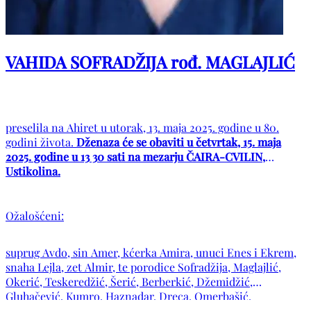
VAHIDA SOFRADŽIJA rođ. MAGLAJLIĆ
preselila na Ahiret u utorak, 13. maja 2025. godine u 80.
godini života.
Dženaza će se obaviti u četvrtak, 15. maja
2025. godine u 13 30 sati na mezarju ČAIRA-CVILIN,
Ustikolina.
Ožalošćeni:
suprug Avdo, sin Amer, kćerka Amira, unuci Enes i Ekrem,
snaha Lejla, zet Almir, te porodice Sofradžija, Maglajlić,
Okerić, Teskeredžić, Šerić, Berberkić, Džemidžić,
Gluhačević, Kumro, Haznadar, Dreca, Omerbašić,
Beganović, Lokvančić, Bilajbegović, Bajraktarević, Mina i