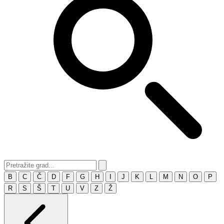
B
C
Č
D
F
G
H
I
J
K
L
M
N
O
P
R
S
Š
T
U
V
Z
Ž