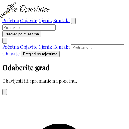
Osmrtnica
Početna
Objavite
Cjenik
Kontakt
Pregled po mjestima
Početna
Objavite
Cjenik
Kontakt
Objavite
Pregled po mjestima
Odaberite grad
Obavijesti ili spremanje na početnu.