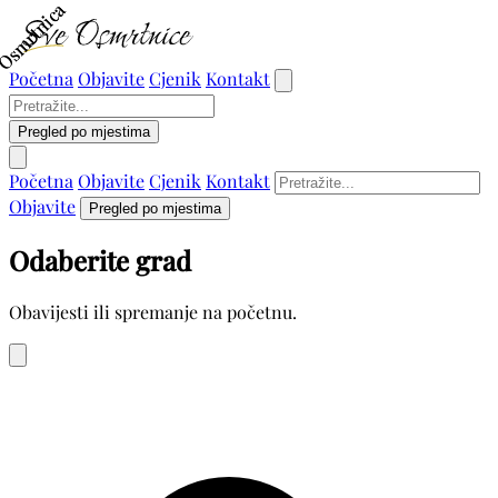
Osmrtnica
Osmrtnica
Početna
Objavite
Cjenik
Kontakt
Pregled po mjestima
Početna
Objavite
Cjenik
Kontakt
Objavite
Pregled po mjestima
Odaberite grad
Obavijesti ili spremanje na početnu.