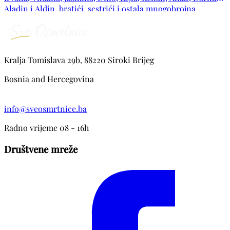
Aladin i Aldin, bratići, sestrići i ostala mnogobrojna
rodbina, prijatelji i komšije.
Kralja Tomislava 29b, 88220 Siroki Brijeg
Bosnia and Hercegovina
info@sveosmrtnice.ba
Radno vrijeme 08 - 16h
Društvene mreže