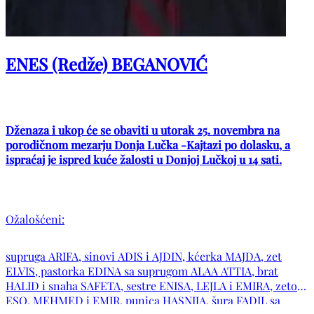
ENES (Redže) BEGANOVIĆ
Dženaza i ukop će se obaviti u utorak 25. novembra na
porodičnom mezarju Donja Lučka -Kajtazi po dolasku, a
ispraćaj je ispred kuće žalosti u Donjoj Lučkoj u 14 sati.
Ožalošćeni:
supruga ARIFA, sinovi ADIS i AJDIN, kćerka MAJDA, zet
ELVIS, pastorka EDINA sa suprugom ALAA ATTIA, brat
HALID i snaha SAFETA, sestre ENISA, LEJLA i EMIRA, zetovi
ESO, MEHMED i EMIR, punica HASNIJA, šura FADIL sa