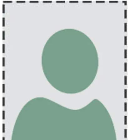
porodicom, tetka ZUMRETA sa porodicom, dajdža ZLATKO,
kolektiv firme „GH Holding”, kolektiv firme „Sanny Boy”,
bratići, bratišne, sestrići, sestrišne, porodice BEGANOVIĆ,
KAJTEZOVIĆ, FERKIĆ, LATIĆ, NASIĆ, KARAJIĆ, SADIKOVIĆ,
ABDIĆ, RIZVIĆ, ostala mnogobrojna rodbina, prijatelji i
komšije.