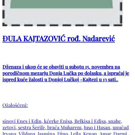
ĐULA KAJTAZOVIĆ rođ. Nadarević
Dženaza i ukop će se obaviti u subotu 15. novembra na
porodičnom mezarju Donja Lučka po dolasku, a ispraćaj je
ispred kuće žalosti u Donjoj Lučkoj –Kajtezi u 13 sati..
Ožalošćeni:
sinovi Enes i Edin, kćerke Enisa, Belkisa i Edisa, snahe,
zetovi, sestra Šerife, braća Muharem, Juso i Hasan, unučad
Irvana, Vildana, Jasmina, Dino, Lejla, Kenan, Amar, Darmin,