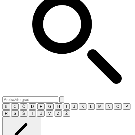
B
C
Č
D
F
G
H
I
J
K
L
M
N
O
P
R
S
Š
T
U
V
Z
Ž