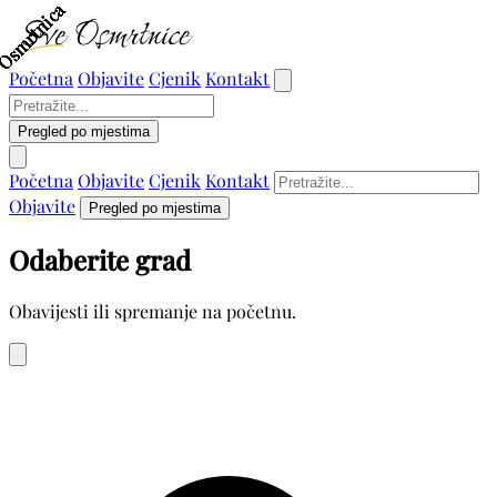
Osmrtnica
Osmrtnica
Osmrtnica
Osmrtnica
Osmrtnica
Osmrtnica
Početna
Objavite
Cjenik
Kontakt
Pregled po mjestima
Početna
Objavite
Cjenik
Kontakt
Objavite
Pregled po mjestima
Odaberite grad
Obavijesti ili spremanje na početnu.