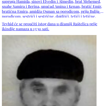
supruga Hamida, sinovi Elvedin i Almedin, brat Mehemed,
snahe Samira i Berina, unučad Amina i Kenan, bratić Emir,
bratična Emira, amidža Osman sa porodicom, prija Bulija sa
porodicom, sestrići i sestrične, dajdžići, tetići i tetične,
šure, svastike, badže, te porodice: Kazić, Golubić, Bosnić,
Tevhid će se proučiti istog dana u džamiji Raštelica prije
Bašić, Džambas, Katkić, Smajić, Habibović, Elezović, Ramić,
ikindije namaza u 13:30 sati.
Subašić, Čičko, Šarić, kao i ostala mnogobrojna rodbina,
komšije i prijatelji.