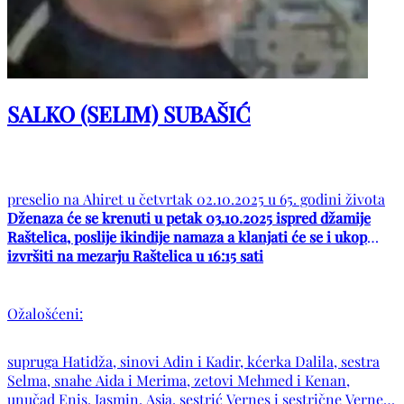
SALKO (SELIM) SUBAŠIĆ
preselio na Ahiret u četvrtak 02.10.2025 u 65. godini života
Dženaza će se krenuti u petak 03.10.2025 ispred džamije
Raštelica, poslije ikindije namaza a klanjati će se i ukop
izvršiti na mezarju Raštelica u 16:15 sati
Ožalošćeni:
supruga Hatidža, sinovi Adin i Kadir, kćerka Dalila, sestra
Selma, snahe Aida i Merima, zetovi Mehmed i Kenan,
unučad Enis, Jasmin, Asja, sestrić Vernes i sestrične Vernesa