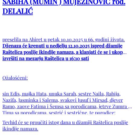
SABIHA (MUMIN ) MUJEZINOVIĆ rođ.
DELALIĆ
preselila na Ahiret u petak 10.10.2025 u 66. godini života.
Dženaza će krenuti u nedjelju 12.10.2025 ispred džamije
Raštelica poslije ikindije namaza, a klanjati će se i ukop
izvršiti na mezarju Raštelica u 16:10 sati
Ožalošćeni:
sin Edis, majka Hata, unuka Sarah, sestre Naila, Rabija,
Nazifa, Jasminka i Salema, svakovi Jusuf i Mirsad, djever
Ramo, zaove Fatima i Šemsa sa porodicama, jetrve Zumra i
Tima sa porodicama, sestrić i sestrične, te porodice:
Mujezinović, Delalić, Subašić, Bužo, Murtić, Selimović,
Tevhid će se proučiti istog dana u džamiji Raštelica poslije
Rešidović, Husejnović, Cibra, Proha, Mutap, Mehmedić,
ikindije namaza.
Šljivar, kao i ostala mnogobrojna rodbina, komšije i