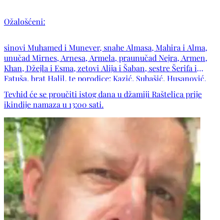
Ožalošćeni:
sinovi Muhamed i Munever, snahe Almasa, Mahira i Alma,
unučad Mirnes, Arnesa, Armela, praunučad Nejra, Armen,
Khan, Džejla i Esma, zetovi Alija i Šaban, sestre Šerifa i
Fatuša, brat Halil, te porodice: Kazić, Subašić, Husanović,
Bešlija, Sadiković, Dulić, Nikšić, Mrkonja, Katkić, Hajro,
Tevhid će se proučiti istog dana u džamiji Raštelica prije
Džambas, Merdanović, Topalović, kao i ostala mnogobrojna
ikindije namaza u 13:00 sati.
rodbina, komšije i prijatelji.