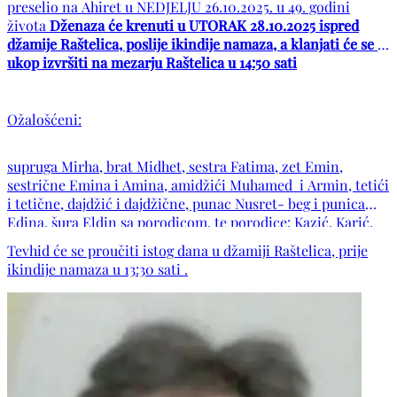
preselio na Ahiret u NEDJELJU 26.10.2025. u 49. godini
života
Dženaza će krenuti u UTORAK 28.10.2025 ispred
džamije Raštelica, poslije ikindije namaza, a klanjati će se i
ukop izvršiti na mezarju Raštelica u 14:50 sati
Ožalošćeni:
supruga Mirha, brat Midhet, sestra Fatima, zet Emin,
sestrične Emina i Amina, amidžići Muhamed i Armin, tetići
i tetične, dajdžić i dajdžične, punac Nusret- beg i punica
Edina, šura Eldin sa porodicom, te porodice: Kazić, Karić,
Avdibegović, Tarahija, Kasum, Golubić, Keško, Šarić, Marić,
Tevhid će se proučiti istog dana u džamiji Raštelica, prije
Čičko, Sakić, Smajlović, Husanović, Subašić, Fatić, Kadić,
ikindije namaza u 13:30 sati .
Islamović, Kečo, Hadžić, kao i ostala mnogobrojna rodbina,
komšije i prijatelji.