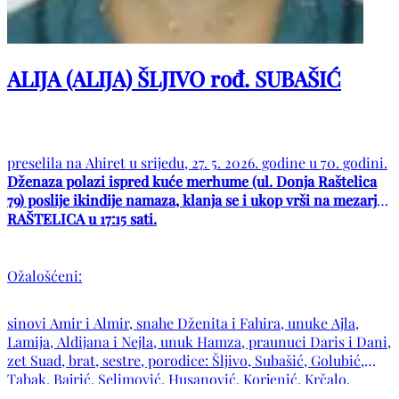
ALIJA (ALIJA) ŠLJIVO rođ. SUBAŠIĆ
preselila na Ahiret u srijedu, 27. 5. 2026. godine u 70. godini.
Dženaza polazi ispred kuće merhume (ul. Donja Raštelica
79) poslije ikindije namaza, klanja se i ukop vrši na mezarju
RAŠTELICA u 17:15 sati.
Ožalošćeni:
sinovi Amir i Almir, snahe Dženita i Fahira, unuke Ajla,
Lamija, Aldijana i Nejla, unuk Hamza, praunuci Daris i Dani,
zet Suad, brat, sestre, porodice: Šljivo, Subašić, Golubić,
Tabak, Bajrić, Selimović, Husanović, Korjenić, Krčalo,
Dajdžić, Begić te ostala mnogobrojna rodbina, komšije i