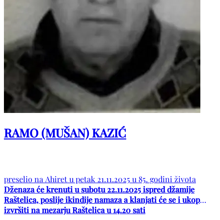
RAMO (MUŠAN) KAZIĆ
preselio na Ahiret u petak 21.11.2025 u 85. godini života
Dženaza će krenuti u subotu 22.11.2025 ispred džamije
Raštelica, poslije ikindije namaza a klanjati će se i ukop
izvršiti na mezarju Raštelica u 14.20 sati