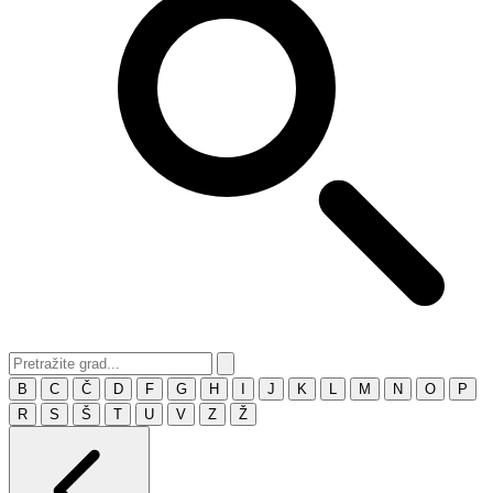
B
C
Č
D
F
G
H
I
J
K
L
M
N
O
P
R
S
Š
T
U
V
Z
Ž