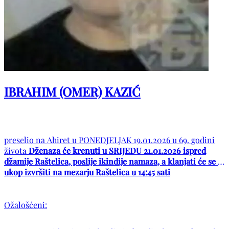
IBRAHIM (OMER) KAZIĆ
preselio na Ahiret u PONEDJELJAK 19.01.2026 u 69. godini
života
Dženaza će krenuti u SRIJEDU 21.01.2026 ispred
džamije Raštelica, poslije ikindije namaza, a klanjati će se i
ukop izvršiti na mezarju Raštelica u 14:45 sati
Ožalošćeni: