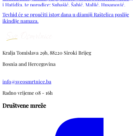
i Hatidža, te porodice: Subašić, Šahić, Maljić, Husanović,
Kasum, Hasanović, Topalović, Dedović, Sloboda, Kabulović,
Tevhid će se proučiti istog dana u džamiji Raštelica poslije
Kazić, kao i ostala mnogobrojna rodbina, komšije i
ikindije namaza.
prijatelji.
Kralja Tomislava 29b, 88220 Siroki Brijeg
Bosnia and Hercegovina
info@sveosmrtnice.ba
Radno vrijeme 08 - 16h
Društvene mreže