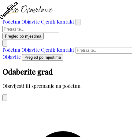
Osmrtnica
Osmrtnica
Osmrtnica
Osmrtnica
Osmrtnica
Osmrtnica
Osmrtnica
Početna
Objavite
Cjenik
Kontakt
Pregled po mjestima
Početna
Objavite
Cjenik
Kontakt
Objavite
Pregled po mjestima
Odaberite grad
Obavijesti ili spremanje na početnu.