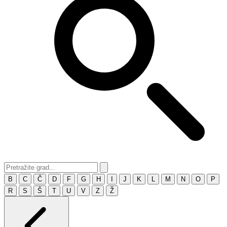
B
C
Č
D
F
G
H
I
J
K
L
M
N
O
P
R
S
Š
T
U
V
Z
Ž