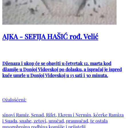
AJKA - SEFIJA HAŠIĆ rođ. Velić
Dženaza i ukop će se obaviti u četvrtak 12. marta kod
džamije u Donjoj Vidovskoj po dolasku, a ispraćaj je ispred
kuće umrle u Donjoj Vidovskoj u 13 sati i 30 minuta.
Ožalošćeni:
sinovi Ramiz, Senad, Rifet, Ekrem i Nermin, kćerke Ramiza
i Suada, snahe, zetovi, unučad, praunučad, te ostala
mnogobrojna rodbina komšije i prijatelji.