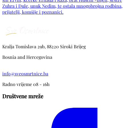
Zuhra i Đule, unuk Nedim, te ostala mnogobrojna rodbina,
prijatelji, komšije i poznanici.
Kralja Tomislava 29b, 88220 Siroki Brijeg
Bosnia and Hercegovina
info@sveosmrtnice.ba
Radno vrijeme 08 - 16h
Društvene mreže