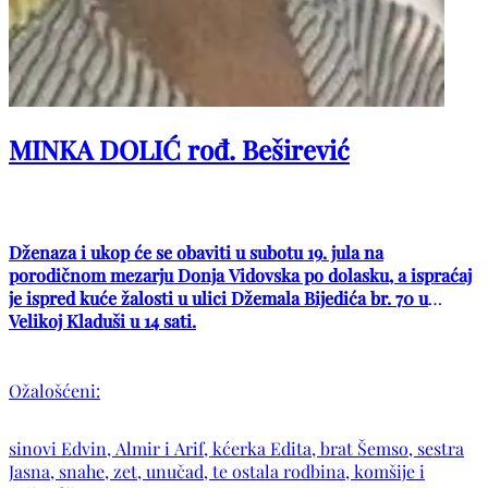
MINKA DOLIĆ rođ. Beširević
Dženaza i ukop će se obaviti u subotu 19. jula na
porodičnom mezarju Donja Vidovska po dolasku, a ispraćaj
je ispred kuće žalosti u ulici Džemala Bijedića br. 70 u
Velikoj Kladuši u 14 sati.
Ožalošćeni:
sinovi Edvin, Almir i Arif, kćerka Edita, brat Šemso, sestra
Jasna, snahe, zet, unučad, te ostala rodbina, komšije i