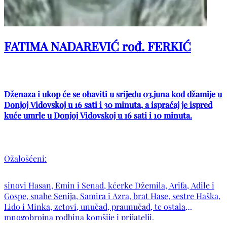
FATIMA NADAREVIĆ rođ. FERKIĆ
Dženaza i ukop će se obaviti u srijedu 03.juna kod džamije u
Donjoj Vidovskoj u 16 sati i 30 minuta, a ispraćaj je ispred
kuće umrle u Donjoj Vidovskoj u 16 sati i 10 minuta.
Ožalošćeni:
sinovi Hasan, Emin i Senad, kćerke Džemila, Arifa, Adile i
Gospe, snahe Senija, Samira i Azra, brat Hase, sestre Haška,
Lido i Minka, zetovi, unučad, praunučad, te ostala
mnogobrojna rodbina komšije i prijatelji.