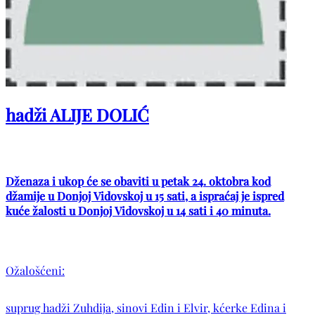
hadži ALIJE DOLIĆ
Dženaza i ukop će se obaviti u petak 24. oktobra kod
džamije u Donjoj Vidovskoj u 15 sati, a ispraćaj je ispred
kuće žalosti u Donjoj Vidovskoj u 14 sati i 40 minuta.
Ožalošćeni:
suprug hadži Zuhdija, sinovi Edin i Elvir, kćerke Edina i