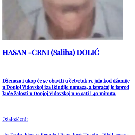
HASAN -CRNI (Saliha) DOLIĆ
Dženaza i ukop će se obaviti u četvrtak 17. jula kod džamije
u Donjoj Vidovskoj iza ikindije namaza, a ispraćaj je ispred
kuće žalosti u Donjoj Vidovskoj u 16 sati i 40 minuta.
Ožalošćeni:
sin Ervin, kćerke Ernada i Raza, brat Husein -Bijeli, sestre