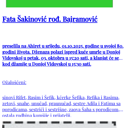
Fata Šakinović rođ. Bajramović
preselila na Ahiret u srijedu, 01.10.2025. godine u svojoj 80.
godini života. Dženaza polazi ispred kuće umrle u Donjoj
Vidovskoj u petak, 03. oktobra u 15:20 sati, a klanjat će se
kod džamije u Donjoj Vidovskoj u 15:30 sati.
Ožalošćeni:
sinovi Rifet, Rasim i Šefik, kćerke Šefika, Refika i Rasima,
zetovi, snahe, unučad, praunučad, sestre Adila i Fatima sa
porodicama, sestrići i sestrišne, zaova Šaha s porodicom,
ostala rodbina komšije i prijatelji.