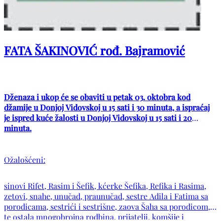
FATA ŠAKINOVIĆ rođ. Bajramović
Dženaza i ukop će se obaviti u petak 03. oktobra kod
džamije u Donjoj Vidovskoj u 15 sati i 30 minuta, a ispraćaj
je ispred kuće žalosti u Donjoj Vidovskoj u 15 sati i 20
minuta.
Ožalošćeni:
sinovi Rifet, Rasim i Šefik, kćerke Šefika, Refika i Rasima,
zetovi, snahe, unučad, praunučad, sestre Adila i Fatima sa
porodicama, sestrići i sestrišne, zaova Šaha sa porodicom,
te ostala mnogobrojna rodbina, prijatelji, komšije i