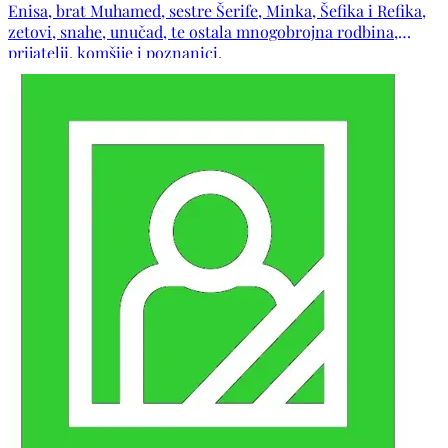
Enisa, brat Muhamed, sestre Šerife, Minka, Šefika i Refika,
zetovi, snahe, unučad, te ostala mnogobrojna rodbina,
prijatelji, komšije i poznanici.