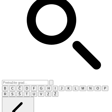
B
C
Č
D
F
G
H
I
J
K
L
M
N
O
P
R
S
Š
T
U
V
Z
Ž