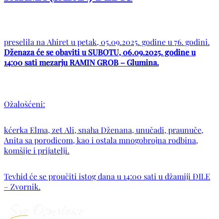
preselila na Ahiret u petak, 05.09.2025. godine u 76. godini.
Dženaza će se obaviti u SUBOTU, 06.09.2025. godine u
14:00 sati mezarju RAMIN GROB – Glumina.
Ožalošćeni:
kćerka Elma, zet Ali, snaha Dženana, unučadi, praunuče,
Anita sa porodicom, kao i ostala mnogobrojna rodbina,
komšije i prijatelji.
Tevhid će se proučiti istog dana u 14:00 sati u džamiji ĐILE
– Zvornik.