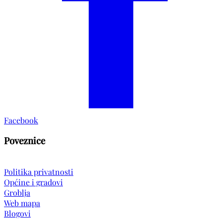
Facebook
Poveznice
Politika privatnosti
Općine i gradovi
Groblja
Web mapa
Blogovi