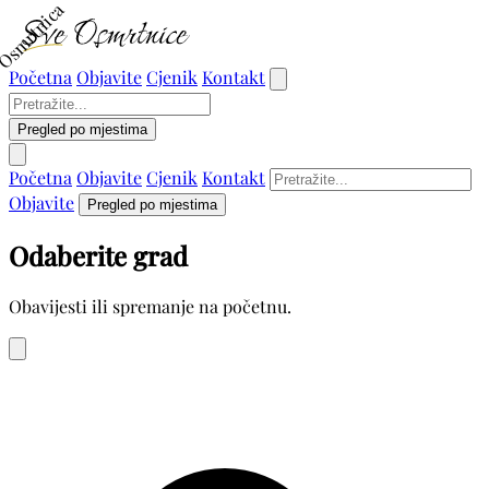
Osmrtnica
Početna
Objavite
Cjenik
Kontakt
Pregled po mjestima
Početna
Objavite
Cjenik
Kontakt
Objavite
Pregled po mjestima
Odaberite grad
Obavijesti ili spremanje na početnu.