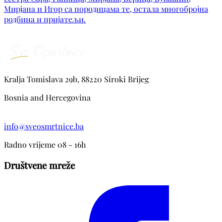
Мирјана и Игор са породицама те, остала многобројна
родбина и пријатељи.
Kralja Tomislava 29b, 88220 Siroki Brijeg
Bosnia and Hercegovina
info@sveosmrtnice.ba
Radno vrijeme 08 - 16h
Društvene mreže