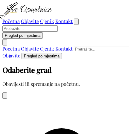
Osmrtnica
Osmrtnica
Početna
Objavite
Cjenik
Kontakt
Pregled po mjestima
Početna
Objavite
Cjenik
Kontakt
Objavite
Pregled po mjestima
Odaberite grad
Obavijesti ili spremanje na početnu.