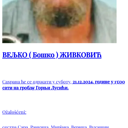
ВЕЉКО ( Бошко ) ЖИВКОВИЋ
Сахрана ће се одржати у суботу,
21.12.2024. године у 13:00
сати на гробљу Горњи Лусићи.
Ožalošćeni:
сестра Сара, Ранкица, Мирјана, Верица, Вукашин,