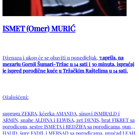
ISMET (Omer) MURIĆ
Dženaza i ukop će se obaviti u ponedjeljak,
7.aprila, na
mezarju Gornji Šumari-Tržac u 14 sati i 30 minuta, ispraćaj
je ispred porodične kuće u Tržačkim Raštelima u 14 sati.
Ožalošćeni:
supruga ZEKIJA, kćerka AMANDA, sinovi ISMIRALD i
ARMIN, snahe ALDINA i ELWISA, zet DENIS, brat FIKRET sa
porodicom, sestre ISMETA i REDŽIFA sa porodicama, punac
HALID, šure FADIL i MERSAD sa porodicama, unučad LEAH,