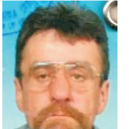
AYLIN, SOFIA, AMAR, EYLA i EMILIO, komšija REŠID sa
porodicom, porodice MURIĆ, ALIČAJIĆ, SAMARDŽIĆ,
HADŽIĆ, DŽINIĆ, ŠUMAR, RUŽNIĆ, TRIČIĆ, DURAKOVIĆ,
BEČIĆ te ostala mnogobrojna rodbina, prijatelji i komšije