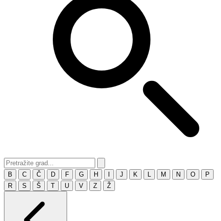
B
C
Č
D
F
G
H
I
J
K
L
M
N
O
P
R
S
Š
T
U
V
Z
Ž