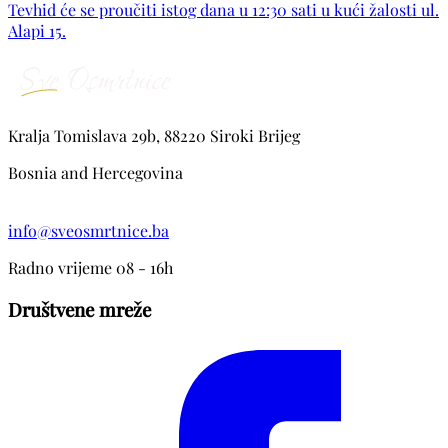
Tevhid će se proučiti istog dana u 12:30 sati u kući žalosti ul.
Džananović, Beganović, Hamzić, Martinović, Omerbašić,
Alapi 15.
Alajbegović, Jahić te ostala mnogobrojna rodbina, komšije i
prijatelji.
Kralja Tomislava 29b, 88220 Siroki Brijeg
Bosnia and Hercegovina
info@sveosmrtnice.ba
Radno vrijeme 08 - 16h
Društvene mreže