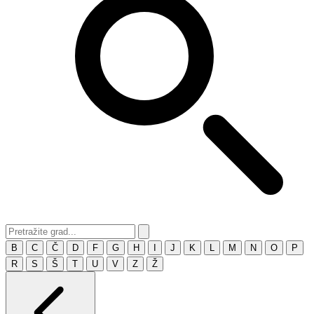
B
C
Č
D
F
G
H
I
J
K
L
M
N
O
P
R
S
Š
T
U
V
Z
Ž