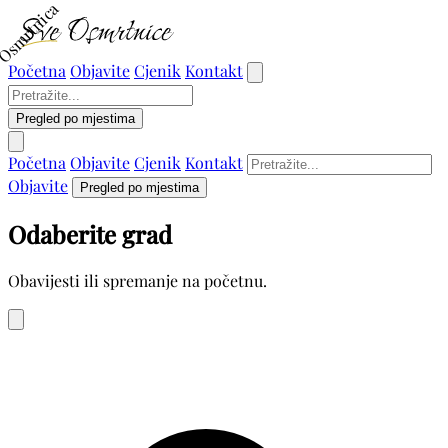
Osmrtnica
Početna
Objavite
Cjenik
Kontakt
Pregled po mjestima
Početna
Objavite
Cjenik
Kontakt
Objavite
Pregled po mjestima
Odaberite grad
Obavijesti ili spremanje na početnu.