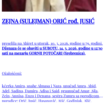
ZEJNA (SULEJMAN) ORIĆ rođ. JUSIĆ
preselila na Ahiret u utorak, 10. 3. 2026. godine u 79. godini.
Dženaza će se obaviti u SUBOTU, 14. 3. 2026. godine u 12:30
sati na mezarju GORNJI POTOČARI (Srebrenica).
Ožalošćeni:
kćerka Amira, snahe Almasa i Naza, unučad Amra, Abid,
Adel, Sadina, Damira, Adisa i Said, praunučad Amar, Ajla,
Zein, Annisa, Enzo i Đenana, sestra Zumra sa porodicom,
porodice: Orić, Jusić, Hasanović, Atić, Godinjak, Alić,
Duraković, Salkić, Mehić, Kadrić, Šehić, Avdić, Mršo,