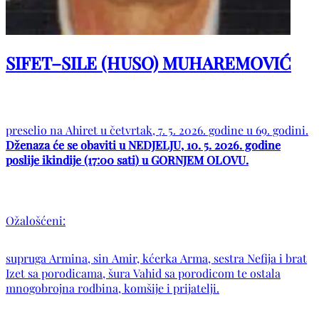
SIFET–SILE (HUSO) MUHAREMOVIĆ
preselio na Ahiret u četvrtak, 7. 5. 2026. godine u 69. godini.
Dženaza će se obaviti u NEDJELJU, 10. 5. 2026. godine
poslije ikindije (17:00 sati) u GORNJEM OLOVU.
Ožalošćeni:
supruga Armina, sin Amir, kćerka Arma, sestra Nefija i brat
Izet sa porodicama, šura Vahid sa porodicom te ostala
mnogobrojna rodbina, komšije i prijatelji.