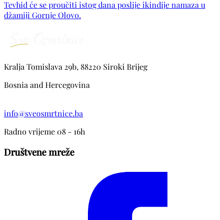
Tevhid će se proučiti istog dana poslije ikindije namaza u
džamiji Gornje Olovo.
Kralja Tomislava 29b, 88220 Siroki Brijeg
Bosnia and Hercegovina
info@sveosmrtnice.ba
Radno vrijeme 08 - 16h
Društvene mreže