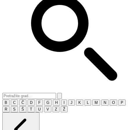
B
C
Č
D
F
G
H
I
J
K
L
M
N
O
P
R
S
Š
T
U
V
Z
Ž