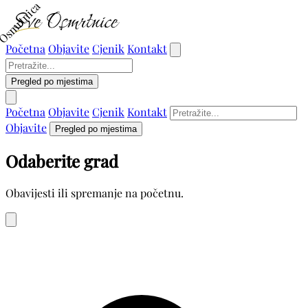
Osmrtnica
Početna
Objavite
Cjenik
Kontakt
Pregled po mjestima
Početna
Objavite
Cjenik
Kontakt
Objavite
Pregled po mjestima
Odaberite grad
Obavijesti ili spremanje na početnu.