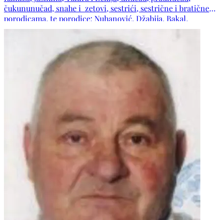
čukununučad, snahe i zetovi, sestrići, sestrične i bratične s
porodicama, te porodice: Nuhanović, Džabija, Bakal,
Oglečevac, Zulčić, Durić, Avdić, Gaši, Kovačević, Halilović,
Hakalović, Subašić, Škrijelj, Delić, Mujkić, Repeša, Imšić,
Nogo, Biber, Pecikoza, Ražanica, Musić, Sinanović, Huskić,
Imamović, Husomanović, Salihović, Gojak, Šetkić, Kulović,
Kadrispahić, Ploskić, Demir, Smječanin, Nezirević, Šuman,
Ćoso, Đip, Musić, kao i ostala mnogobrojna rodbina,
komšije i prijatelji.