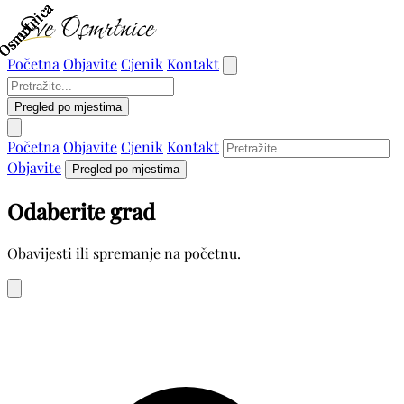
Osmrtnica
Osmrtnica
Osmrtnica
Osmrtnica
Početna
Objavite
Cjenik
Kontakt
Pregled po mjestima
Početna
Objavite
Cjenik
Kontakt
Objavite
Pregled po mjestima
Odaberite grad
Obavijesti ili spremanje na početnu.