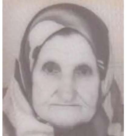
Bakal, Fazlibašić, Mališević, Bajraktarević, Biber, Ražanica,
Nuhanović, Đip, Šatara, Suljagić, Bjelić, Nuhanović,
Sinanović, Alihodžić, Hukara, Kokić, Zaimović, kao i ostala
mnogobrojna rodbina, prijatelji i komšije.