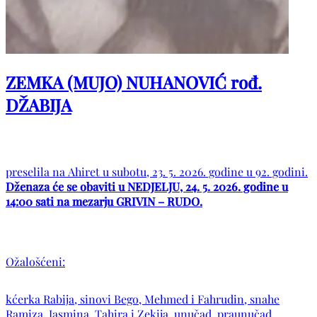
ZEMKA (MUJO) NUHANOVIĆ rođ.
DŽABIJA
preselila na Ahiret u subotu, 23. 5. 2026. godine u 92. godini.
Dženaza će se obaviti u NEDJELJU, 24. 5. 2026. godine u
14:00 sati na mezarju GRIVIN – RUDO.
Ožalošćeni:
kćerka Rabija, sinovi Bego, Mehmed i Fahrudin, snahe
Ramiza, Jasmina, Tahira i Zekija, unučad, praunučad,