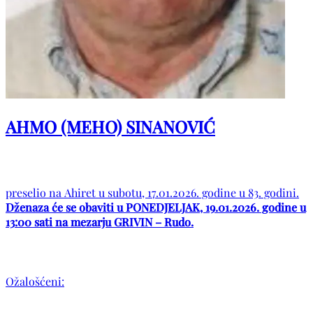
AHMO (MEHO) SINANOVIĆ
preselio na Ahiret u subotu, 17.01.2026. godine u 83. godini.
Dženaza će se obaviti u PONEDJELJAK, 19.01.2026. godine u
13:00 sati na mezarju GRIVIN – Rudo.
Ožalošćeni: