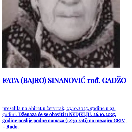
FATA (BAJRO) SINANOVIĆ rođ. GADŽO
preselila na Ahiret u četvrtak, 23.10.2025. godine u 92.
godini.
Dženaza će se obaviti u NEDJELJU, 26.10.2025.
godine poslije podne namaza (12:30 sati) na mezajru GRIVIN
– Rudo.