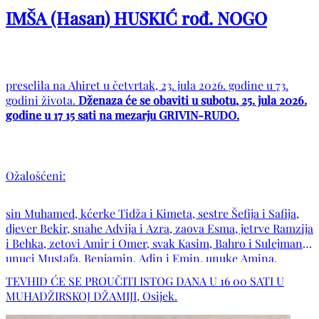
IMŠA (Hasan) HUSKIĆ rođ. NOGO
preselila na Ahiret u četvrtak, 23. jula 2026. godine u 73.
godini života.
Dženaza će se obaviti u subotu, 25. jula 2026.
godine u 17 15 sati na mezarju GRIVIN-RUDO.
Ožalošćeni:
sin Muhamed, kćerke Tidža i Kimeta, sestre Šefija i Safija,
djever Bekir, snahe Advija i Azra, zaova Esma, jetrve Ramzija
i Behka, zetovi Amir i Omer, svak Kasim, Bahro i Sulejman,
unuci Mustafa, Benjamin, Adin i Emin, unuke Amina,
Sumeja, Merjema, Ilhana i Denisa, praunučad, bratići i
TEVHID ĆE SE PROUČITI ISTOG DANA U 16 00 SATI U
sestrići, djeverići i djeverične sa porodicama, te porodice
MUHADŽIRSKOJ DŽAMIJI, Osijek.
Huskić, Nogo, Čano, Gušo, Sarač, Uzunović, Čičak, Pribišić,
Duraković, Ibrahimović, Turković, Kovačević, Bistrivoda,