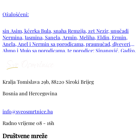
Ožalošćeni:
sin Asim, kćerka Bula, snaha Remzija, zet Nezir, unučadi
Nermina, Jasmina, Sanela, Armin, Meliha, Eldin, Ermin,
Anela, Anel i Nermin sa porodicama, praunučad, djveveri
Ahmo i Mujo sa porodicama, te porodice: Sinanović, Gadžo,
Šebo, Zgodić, Gibović, Bukva, Šahinović, Godinjak, Đedović,
Trako, Slomić, Fazlagić, Skorupan, Hota, Srna, Delić, kao i
ostala mnogobrojna rodbina, komšije i prijatelji.
Kralja Tomislava 29b, 88220 Siroki Brijeg
Bosnia and Hercegovina
info@sveosmrtnice.ba
Radno vrijeme 08 - 16h
Društvene mreže