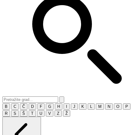
B
C
Č
D
F
G
H
I
J
K
L
M
N
O
P
R
S
Š
T
U
V
Z
Ž