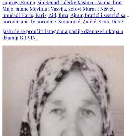
supruga Emina, sin Senad, kćerke Kasima i Asima, brat
Mujo, snahe Mevlida i Vasvija, zetovi Murat i Nisvet,
unučadi Haris, Faris, Aid, Ilma, Ajnur, bratići i sestrići sa
porodicama, te porodice: Sinanović, Zulčić, Srna, Delić,
Fazlagić, Halilović, Subašić, Šebo, Biber, Zgodić, Kovačević,
Jasin će se proučiti istog dana poslije dženaze i ukopa u
Čičak, Bakal, Nuhanović, Mališević, Prašo, Lika, Kulović,
džamiji GRIVIN.
Hrustemović, Džidić, Nogo, Kadrispahić, Šarak, Ražanica,
Omeragić, Selman, kao i ostala mnogobrojna rodbina,
komšije i prijatelji.