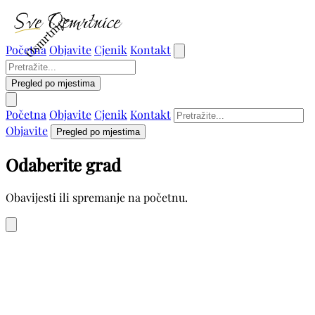
Osmrtnica
Početna
Objavite
Cjenik
Kontakt
Pregled po mjestima
Početna
Objavite
Cjenik
Kontakt
Objavite
Pregled po mjestima
Odaberite grad
Obavijesti ili spremanje na početnu.