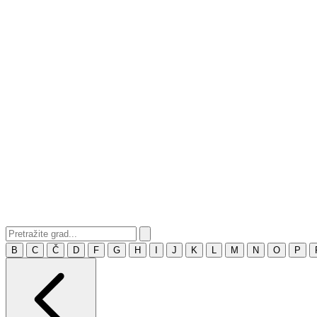
B
C
Č
D
F
G
H
I
J
K
L
M
N
O
P