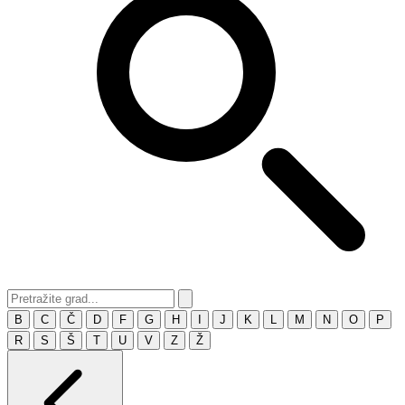
B
C
Č
D
F
G
H
I
J
K
L
M
N
O
P
R
S
Š
T
U
V
Z
Ž