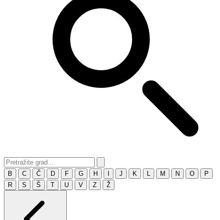
B
C
Č
D
F
G
H
I
J
K
L
M
N
O
P
R
S
Š
T
U
V
Z
Ž