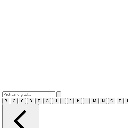
B
C
Č
D
F
G
H
I
J
K
L
M
N
O
P