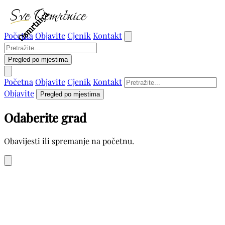
Osmrtnica
Osmrtnica
Osmrtnica
Osmrtnica
Osmrtnica
Osmrtnica
Osmrtnica
Početna
Objavite
Cjenik
Kontakt
Pregled po mjestima
Početna
Objavite
Cjenik
Kontakt
Objavite
Pregled po mjestima
Odaberite grad
Obavijesti ili spremanje na početnu.