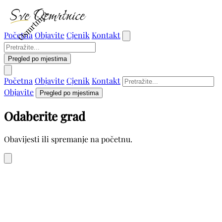
Osmrtnica
Početna
Objavite
Cjenik
Kontakt
Pregled po mjestima
Početna
Objavite
Cjenik
Kontakt
Objavite
Pregled po mjestima
Odaberite grad
Obavijesti ili spremanje na početnu.