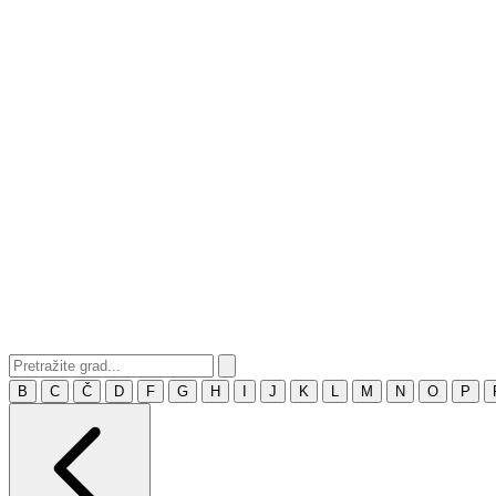
B
C
Č
D
F
G
H
I
J
K
L
M
N
O
P