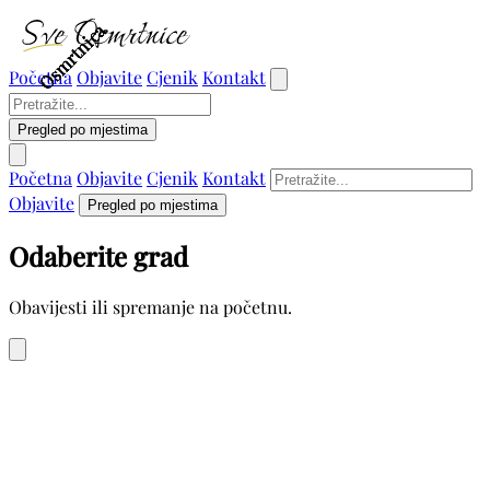
Osmrtnica
Osmrtnica
Osmrtnica
Osmrtnica
Osmrtnica
Početna
Objavite
Cjenik
Kontakt
Pregled po mjestima
Početna
Objavite
Cjenik
Kontakt
Objavite
Pregled po mjestima
Odaberite grad
Obavijesti ili spremanje na početnu.