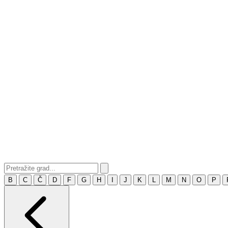
B
C
Č
D
F
G
H
I
J
K
L
M
N
O
P