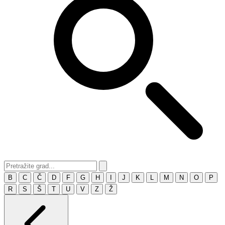
B
C
Č
D
F
G
H
I
J
K
L
M
N
O
P
R
S
Š
T
U
V
Z
Ž