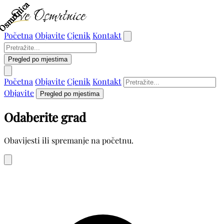
Osmrtnica
Osmrtnica
Osmrtnica
Osmrtnica
Osmrtnica
Osmrtnica
Osmrtnica
Početna
Objavite
Cjenik
Kontakt
Pregled po mjestima
Početna
Objavite
Cjenik
Kontakt
Objavite
Pregled po mjestima
Odaberite grad
Obavijesti ili spremanje na početnu.