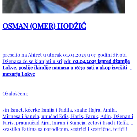
OSMAN (OMER) HODŽIĆ
preselio na Ahiret u utorak 01.04.2025 u 97. godini života
Dženaza će se klanjati u srijedu
02.04.2025 ispred džamije
Lokve, poslije ikindije namaza u 16:30 sati a ukop izvršiti na
mezarju Lokve
Ožalošćeni:
sin Ismet, kćerke Ismija i Fadila, snahe Hajra, Amila,
Mirnesa i Sanela, unučad Edis, Haris, Faruk, Adin, Dženan i
Faris, praunučad Ajra, Imran i Sumeja, zetovi Esad i Refik,
svastika Fatima sa porodicom, sestrići i sestrične, tetići i
tetične, amidžić i amidžična, te porodice: Hodžić, Begović,