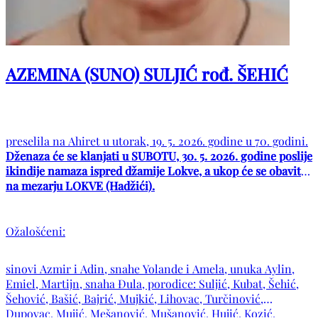
AZEMINA (SUNO) SULJIĆ rođ. ŠEHIĆ
preselila na Ahiret u utorak, 19. 5. 2026. godine u 70. godini.
Dženaza će se klanjati u SUBOTU, 30. 5. 2026. godine poslije
ikindije namaza ispred džamije Lokve, a ukop će se obaviti
na mezarju LOKVE (Hadžići).
Ožalošćeni:
sinovi Azmir i Adin, snahe Yolande i Amela, unuka Aylin,
Emiel, Martijn, snaha Đula, porodice: Suljić, Kubat, Šehić,
Šehović, Bašić, Bajrić, Mujkić, Lihovac, Turčinović,
Dupovac, Mujić, Mešanović, Mušanović, Hujić, Kozić,