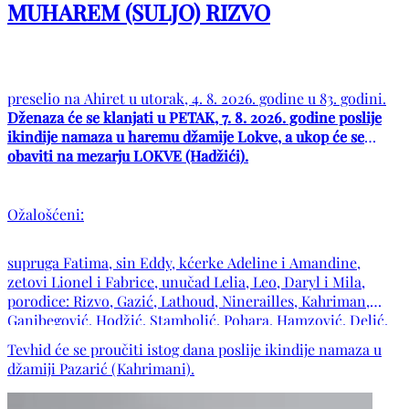
MUHAREM (SULJO) RIZVO
preselio na Ahiret u utorak, 4. 8. 2026. godine u 83. godini.
Dženaza će se klanjati u PETAK, 7. 8. 2026. godine poslije
ikindije namaza u haremu džamije Lokve, a ukop će se
obaviti na mezarju LOKVE (Hadžići).
Ožalošćeni:
supruga Fatima, sin Eddy, kćerke Adeline i Amandine,
zetovi Lionel i Fabrice, unučad Lelia, Leo, Daryl i Mila,
porodice: Rizvo, Gazić, Lathoud, Ninerailles, Kahriman,
Ganibegović, Hodžić, Stambolić, Pohara, Hamzović, Delić,
Brdarić, Benbekaï, Lokvančić, Costa te ostala mnogobrojna
Tevhid će se proučiti istog dana poslije ikindije namaza u
rodbina, komšije i prijatelji.
džamiji Pazarić (Kahrimani).