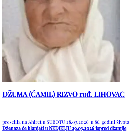
DŽUMA (ĆAMIL) RIZVO rođ. LIHOVAC
preselila na Ahiret u SUBOTU 28.03.2026. u 86. godini života
Dženaza će klanjati u NEDJELJU 29.03.2026 ispred džamije