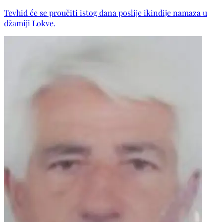
Subašić, Kulovac, Hodžić te ostala mnogobrojna rodbina,
Tevhid će se proučiti istog dana poslije ikindije namaza u
komšije i prijatelji.
džamiji Lokve.