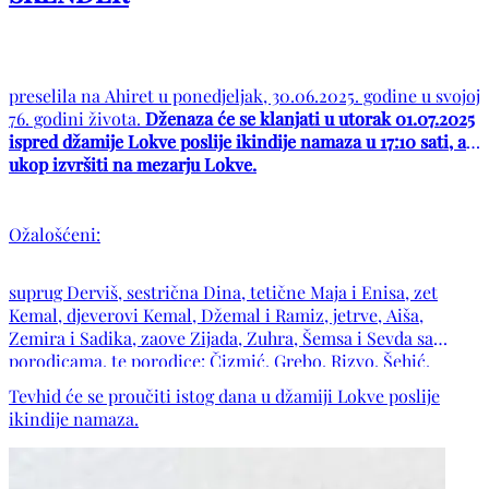
preselila na Ahiret u ponedjeljak, 30.06.2025. godine u svojoj
76. godini života.
Dženaza će se klanjati u utorak 01.07.2025
ispred džamije Lokve poslije ikindije namaza u 17:10 sati, a
ukop izvršiti na mezarju Lokve.
Ožalošćeni:
suprug Derviš, sestrična Dina, tetične Maja i Enisa, zet
Kemal, djeverovi Kemal, Džemal i Ramiz, jetrve, Aiša,
Zemira i Sadika, zaove Zijada, Zuhra, Šemsa i Sevda sa
porodicama, te porodice: Čizmić, Grebo, Rizvo, Šehić,
Dugonja, Drina, Čampara, Džamastagić, kao i ostala
Tevhid će se proučiti istog dana u džamiji Lokve poslije
mnogobrojna rodbina, komšije i prijatelji.
ikindije namaza.