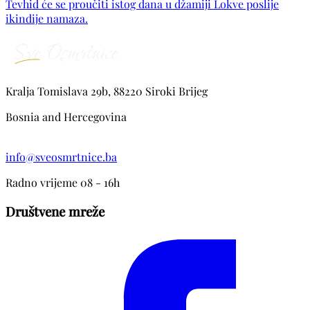
Tevhid će se proučiti istog dana u džamiji Lokve poslije
Šemić, Čović, Radača, Ejubović, Šarić, Salihović, Tatlić,
ikindije namaza.
Bašić, Turčinović, Rahmanović, Fejzić, Topalović, Begić,
Šehić, kao i ostala mnogobrojna rodbina, komšije i
prijatelji.
Kralja Tomislava 29b, 88220 Siroki Brijeg
Bosnia and Hercegovina
info@sveosmrtnice.ba
Radno vrijeme 08 - 16h
Društvene mreže