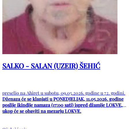
SALKO - SALAN (UZEIR) ŠEHIĆ
preselio na Ahiret u subotu, 09.05.2026. godine u 72. godini.
Dženaza će se klanjati u PONEDJELJAK, 11.05.2026. godine
poslije ikindije namaza (17:00 sati) ispred džamije LOKVE, a
ukop će se obaviti na mezarju LOKVE.