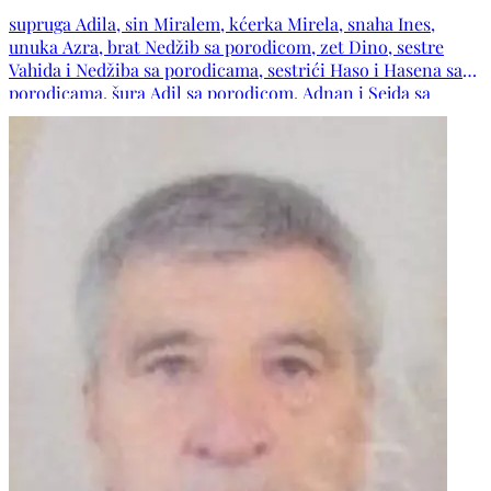
supruga Adila, sin Miralem, kćerka Mirela, snaha Ines,
unuka Azra, brat Nedžib sa porodicom, zet Dino, sestre
Vahida i Nedžiba sa porodicama, sestrići Haso i Hasena sa
porodicama, šura Adil sa porodicom, Adnan i Sejda sa
porodicom, prijatelji Miroslav i Merima, porodice: Mujezin,
Kušeš, Ramović, Radeljaš, Šehović, Baručija, Kundo,
Duraković, Panjeta, Mustafić, Knežević, Bojičić, Subašić,
Trnka, Hajrić, Turčalo, Muslim, Balaš te ostala
mnogobrojna rodbina, komšije i prijatelji.