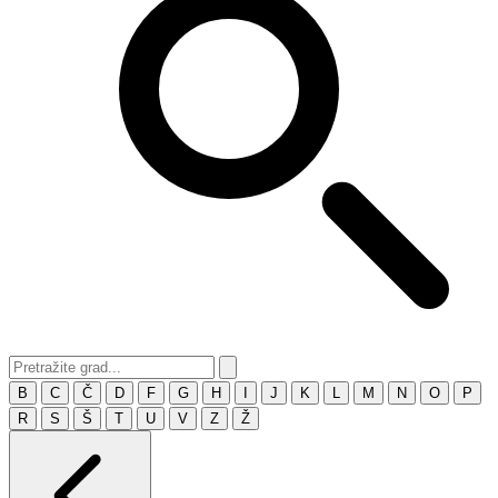
B
C
Č
D
F
G
H
I
J
K
L
M
N
O
P
R
S
Š
T
U
V
Z
Ž