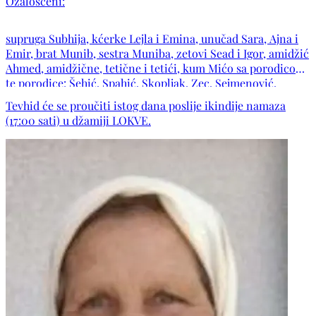
Ožalošćeni:
supruga Subhija, kćerke Lejla i Emina, unučad Sara, Ajna i
Emir, brat Munib, sestra Muniba, zetovi Sead i Igor, amidžić
Ahmed, amidžične, tetične i tetići, kum Mićo sa porodicom,
te porodice: Šehić, Spahić, Skopljak, Zec, Sejmenović,
Halvadžija, Durmišević, Dupovac, Japalak, Rizvo, Begić,
Tevhid će se proučiti istog dana poslije ikindije namaza
Turčinović, Katkić, Tufo, Fe
(17:00 sati) u džamiji LOKVE.