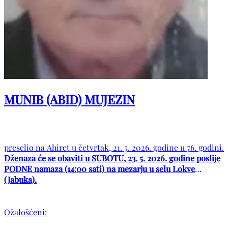
MUNIB (ABID) MUJEZIN
preselio na Ahiret u četvrtak, 21. 5. 2026. godine u 76. godini.
Dženaza će se obaviti u SUBOTU, 23. 5. 2026. godine poslije
PODNE namaza (14:00 sati) na mezarju u selu Lokve
(Jabuka).
Ožalošćeni: