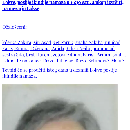
Lokve, poslije ikindije namaza u 16:30 sati, a ukop izvršiti
na mezarju Lokve
Ožalošćeni:
kćerka Zakira, sin Asad, zet Faruk, snaha Sakiba, unučad
Faris, Emina, Dženana, Anida, Edis i Neila, praunučad,
sestra Sifa, brat Hurem, zetovi Adnan, Faris i Armin, snaha
Edina, te porodice: Rizvo, Lihovac, Bužo, Selimović, Maljić,
Krčalo, Mujan, Fejzić, Korić, Tabak, Jelešković, Čović,
Tevhid će se proučiti istog dana u džamiji Lokve poslije
Maksumić, Nikšić, Lokvančić, Dupovac, kao i ostala
ikindije namaza.
mnogobrojna rodbina, komšije i prijatelji.