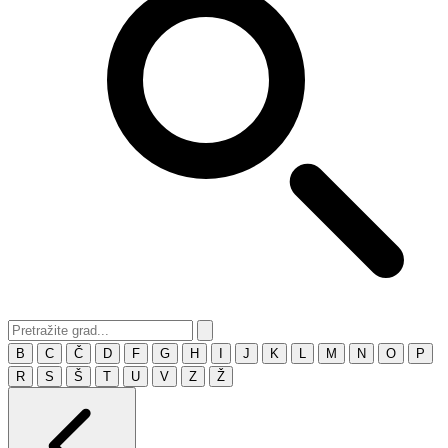
B
C
Č
D
F
G
H
I
J
K
L
M
N
O
P
R
S
Š
T
U
V
Z
Ž