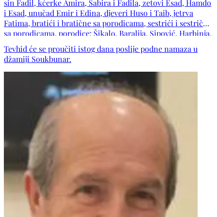
sin Fadil, kćerke Amira, Sabira i Fadila, zetovi Esad, Hamdo
i Esad, unučad Emir i Edina, djeveri Huso i Taib, jetrva
Fatima, bratići i bratične sa porodicama, sestrići i sestrične
sa porodicama, porodice: Šikalo, Baralija, Sipović, Harbinja,
Đuliman, Čagalj, Imamović, Kerić, Pačariz, Hasanbegović te
Tevhid će se proučiti istog dana poslije podne namaza u
ostala mnogobrojna rodbina, komšije i prijatelji.
džamiji Soukbunar.