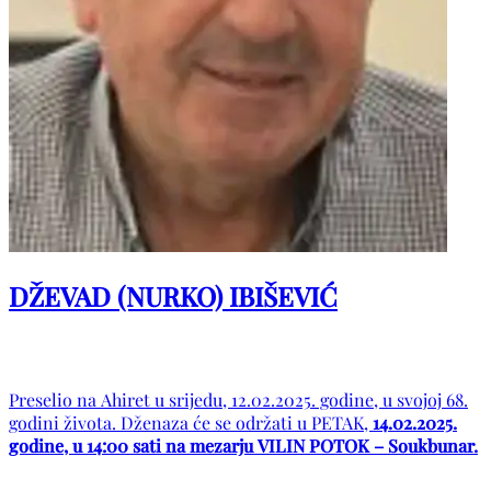
DŽEVAD (NURKO) IBIŠEVIĆ
Preselio na Ahiret u srijedu, 12.02.2025. godine, u svojoj 68.
godini života. Dženaza će se održati u PETAK,
14.02.2025.
godine, u 14:00 sati na mezarju VILIN POTOK – Soukbunar.