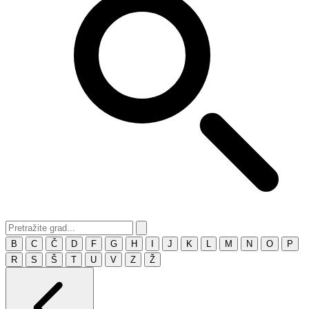
B
C
Č
D
F
G
H
I
J
K
L
M
N
O
P
R
S
Š
T
U
V
Z
Ž