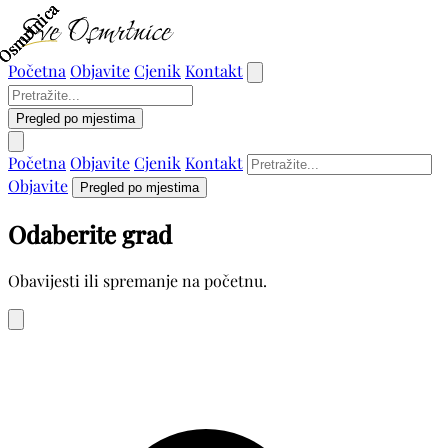
Osmrtnica
Osmrtnica
Osmrtnica
Osmrtnica
Početna
Objavite
Cjenik
Kontakt
Pregled po mjestima
Početna
Objavite
Cjenik
Kontakt
Objavite
Pregled po mjestima
Odaberite grad
Obavijesti ili spremanje na početnu.