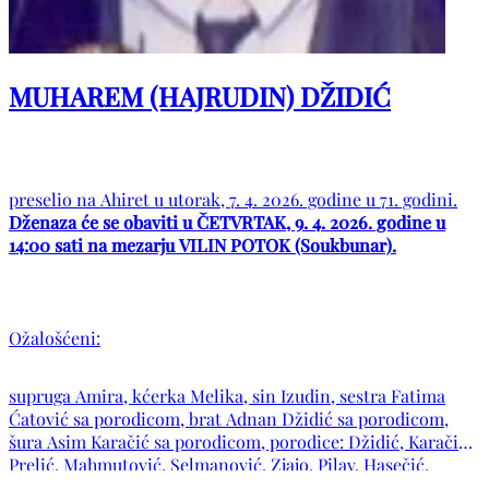
MUHAREM (HAJRUDIN) DŽIDIĆ
preselio na Ahiret u utorak, 7. 4. 2026. godine u 71. godini.
Dženaza će se obaviti u ČETVRTAK, 9. 4. 2026. godine u
14:00 sati na mezarju VILIN POTOK (Soukbunar).
Ožalošćeni:
supruga Amira, kćerka Melika, sin Izudin, sestra Fatima
Ćatović sa porodicom, brat Adnan Džidić sa porodicom,
šura Asim Karačić sa porodicom, porodice: Džidić, Karačić,
Prelić, Mahmutović, Selmanović, Zjajo, Pilav, Hasečić,
Mušović, Gariboić, Kulović, Kahriman, Hadžiosmanović te