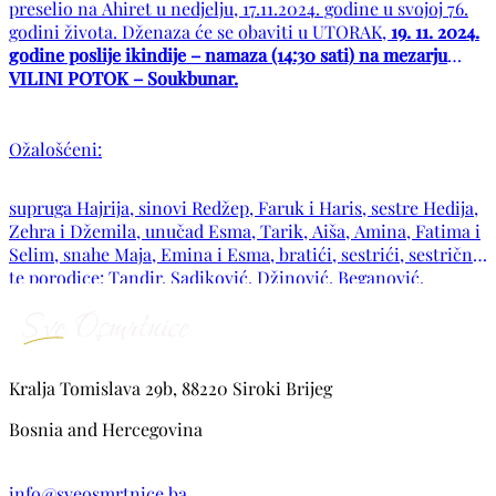
preselio na Ahiret u nedjelju, 17.11.2024. godine u svojoj 76.
godini života. Dženaza će se obaviti u UTORAK,
19. 11.
2024.
godine poslije ikindije – namaza (14:30 sati) na mezarju
VILINI POTOK – Soukbunar.
Ožalošćeni:
supruga Hajrija, sinovi Redžep, Faruk i Haris, sestre Hedija,
Zehra i Džemila, unučad Esma, Tarik, Aiša, Amina, Fatima i
Selim, snahe Maja, Emina i Esma, bratići, sestrići, sestrične,
te porodice: Tandir, Sadiković, Džinović, Beganović,
Pećanin, Zildžović, Stršević, Zekić, Ahatović, Softić, Sujić,
Mahmutčehajić, Andrić, Tvrtković, kao i ostala
mnogobrojna rodbina, komšije i prijatelji.
Kralja Tomislava 29b, 88220 Siroki Brijeg
Bosnia and Hercegovina
info@sveosmrtnice.ba