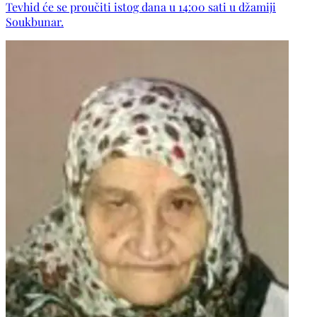
Tevhid će se proučiti istog dana u 14:00 sati u džamiji
ostala mnogobrojna rodbina, komšije i prijatelji.
Soukbunar.