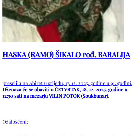
HASKA (RAMO) ŠIKALO rođ. BARALIJA
preselila na Ahiret u srijedu, 17. 12. 2025. godine u 91. godini.
Dženaza će se obaviti u ČETVRTAK, 18. 12. 2025. godine u
12:30 sati na mezarju VILIN POTOK (Soukbunar).
Ožalošćeni: