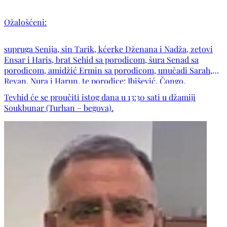
Ožalošćeni:
supruga Senija, sin Tarik, kćerke Dženana i Nadža, zetovi
Ensar i Haris, brat Sehid sa porodicom, šura Senad sa
porodicom, amidžić Ermin sa porodicom, unučadi Sarah,
Reyan, Nura i Harun, te porodice: Ibišević, Čongo,
Osmanović, Džananović, Gackić, Jamaković, Šeta, Pašić,
Tevhid će se proučiti istog dana u 13:30 sati u džamiji
Suljagić, Bahtanović, Pinjo, Dajdžić, Krcić, Kočak, Ibrić,
Soukbunar (Turhan – begova).
Korić, Abadžić, Kafadar, Pavlić, te ostala mnogobrojna
rodbina, komšije i prijatelji.