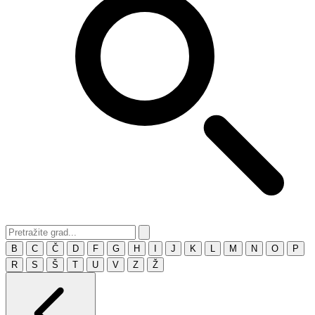
B
C
Č
D
F
G
H
I
J
K
L
M
N
O
P
R
S
Š
T
U
V
Z
Ž