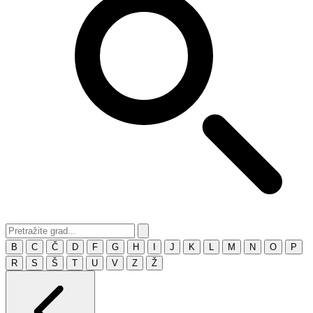
B
C
Č
D
F
G
H
I
J
K
L
M
N
O
P
R
S
Š
T
U
V
Z
Ž