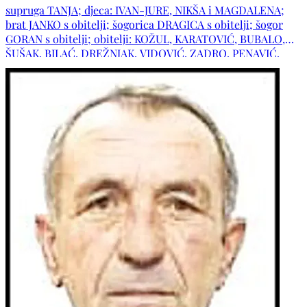
U MIRU BOŽJEM!
supruga TANJA; djeca: IVAN-JURE, NIKŠA i MAGDALENA;
brat JANKO s obitelji; šogorica DRAGICA s obitelji; šogor
GORAN s obitelji; obitelji: KOŽUL, KARATOVIĆ, BUBALO,
ŠUŠAK, BILAĆ, DREŽNJAK, VIDOVIĆ, ZADRO, PENAVIĆ,
JUKIĆ te ostala mnogobrojna rodbina i prijatelji.