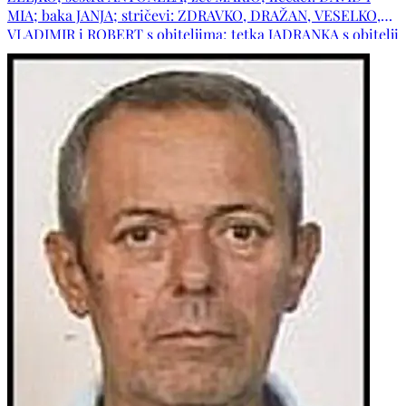
MIA; baka JANJA; stričevi: ZDRAVKO, DRAŽAN, VESELKO,
VLADIMIR i ROBERT s obiteljima; tetka JADRANKA s obitelji
i obitelj pok. tetke LJUBICE; ujak ZDRAVKO s obitelji;
punica DARINA i punac MATE; šura MATEO; svastike:
RENATA, ANĐELA i MATEA s obiteljima; obitelji: ZELENIKA,
VUČIĆ, MIŠKIĆ, TADIĆ, MODEREGGER, GRUBIŠIĆ-ČABO,
PERKOVIĆ, BUDIĆ i MATIĆ te ostala mnogobrojna rodbina i
prijatelji.