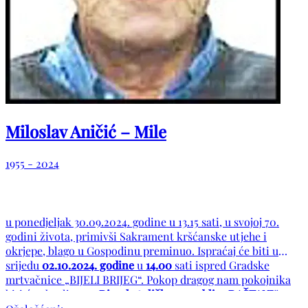
Miloslav Aničić – Mile
1955 - 2024
u ponedjeljak 30.09.2024. godine u 13.15 sati, u svojoj 70.
godini života, primivši Sakrament kršćanske utjehe i
okrjepe, blago u Gospodinu preminuo. Ispraćaj će biti u
srijedu
02.10.2024. godine
u
14.00
sati ispred Gradske
mrtvačnice „BIJELI BRIJEG“. Pokop dragog nam pokojnika
biti će obavljen na
Rimokatoličkom groblju „RAŠTANI“
.