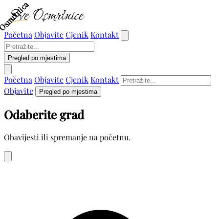
Osmrtnica
Osmrtnica
Osmrtnica
Osmrtnica
Početna
Objavite
Cjenik
Kontakt
Pregled po mjestima
Početna
Objavite
Cjenik
Kontakt
Objavite
Pregled po mjestima
Odaberite grad
Obavijesti ili spremanje na početnu.