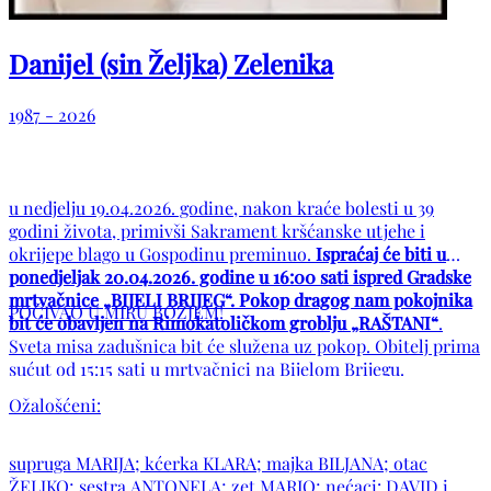
Danijel (sin Željka) Zelenika
1987 - 2026
u nedjelju 19.04.2026. godine, nakon kraće bolesti u 39
godini života, primivši Sakrament kršćanske utjehe i
okrijepe blago u Gospodinu preminuo.
Ispraćaj će biti u
ponedjeljak 20.04.2026. godine u 16:00 sati ispred Gradske
mrtvačnice „BIJELI BRIJEG“. Pokop dragog nam pokojnika
POČIVAO U MIRU BOŽJEM!
bit će obavljen na Rimokatoličkom groblju „RAŠTANI“
.
Sveta misa zadušnica bit će služena uz pokop. Obitelj prima
sućut od 15:15 sati u mrtvačnici na Bijelom Brijegu.
Ožalošćeni:
supruga MARIJA; kćerka KLARA; majka BILJANA; otac
ŽELJKO; sestra ANTONELA; zet MARIO; nećaci: DAVID i