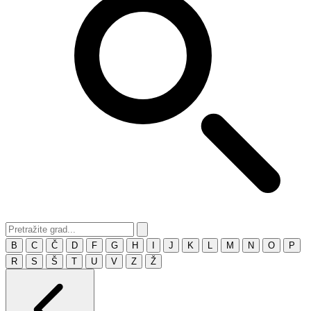
B
C
Č
D
F
G
H
I
J
K
L
M
N
O
P
R
S
Š
T
U
V
Z
Ž