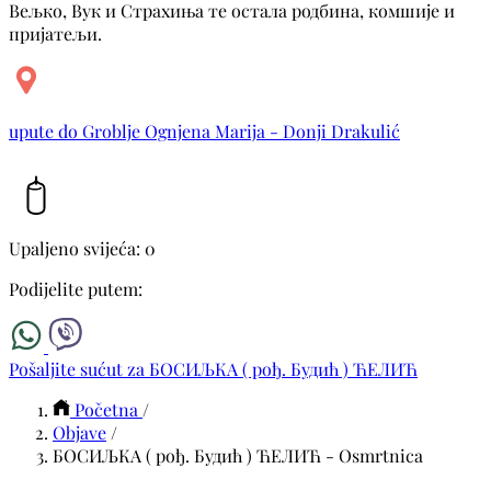
Вељко, Вук и Страхиња те остала родбина, комшије и
пријатељи.
upute do Groblje Ognjena Marija - Donji Drakulić
Upaljeno svijeća: 0
Podijelite putem:
Pošaljite sućut za БОСИЉКА ( рођ. Будић ) ЋЕЛИЋ
Početna
/
Objave
/
БОСИЉКА ( рођ. Будић ) ЋЕЛИЋ - Osmrtnica