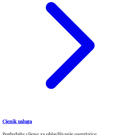
Cjenik usluga
Pogledajte cijene za objavljivanje osmrtnice