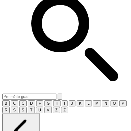
B
C
Č
D
F
G
H
I
J
K
L
M
N
O
P
R
S
Š
T
U
V
Z
Ž