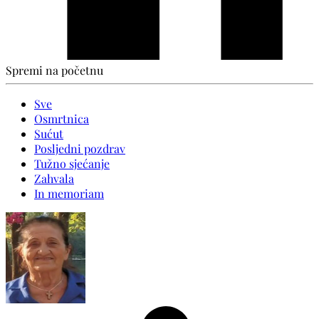
Spremi na početnu
Sve
Osmrtnica
Sućut
Posljedni pozdrav
Tužno sjećanje
Zahvala
In memoriam